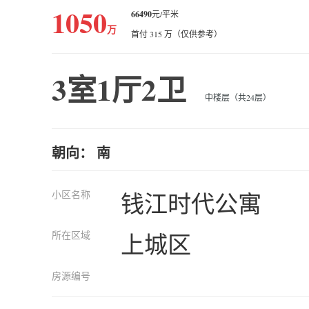
1050
66490
元/平米
万
首付 315 万（仅供参考）
3室1厅2卫
中楼层（共24层）
朝向： 南
小区名称
钱江时代公寓
所在区域
上城区
房源编号