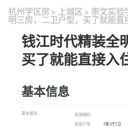
杭州学区房
>
上城区
>
崇文实验
明三房，二卫户型，买了就能直
钱江时代精装全
买了就能直接入
基本信息
基本属性
房源编码
房屋户型
3室1厅2卫