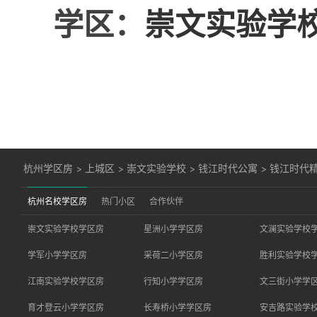
学区：
崇文实验学
杭州学区房
>
上城区
>
崇文实验学校
>
钱江时代公寓
>
钱江时代
杭州名校学区房
热门小区
合作伙伴
崇文实验学校学区房
星洲小学学区房
文澜实验学校
学军小学学区房
采荷二小学区房
胜利实验学校
江南实验学校学区房
行知小学学区房
文三街小学学
育才登云小学学区房
长寿桥小学学区房
安吉路实验学