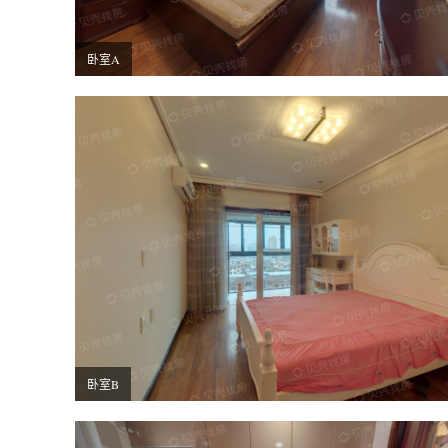
卧室A
卧室B