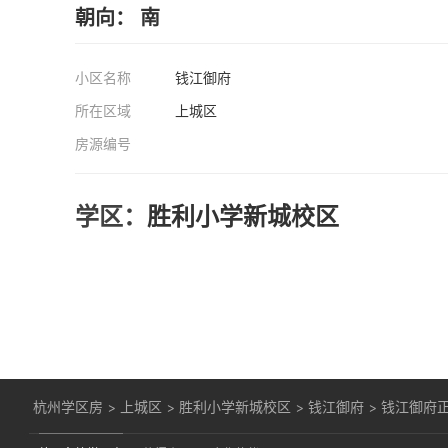
朝向： 南
小区名称
钱江御府
所在区域
上城区
房源编号
学区：
胜利小学新城校区
杭州学区房
>
上城区
>
胜利小学新城校区
>
钱江御府
>
钱江御府