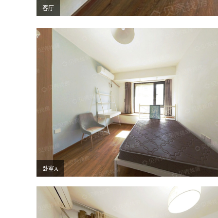
客厅
卧室A