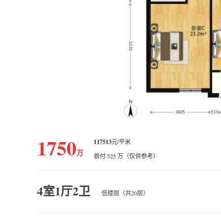
1750
117513
元/平米
万
首付 525 万（仅供参考）
4室1厅2卫
低楼层（共20层）