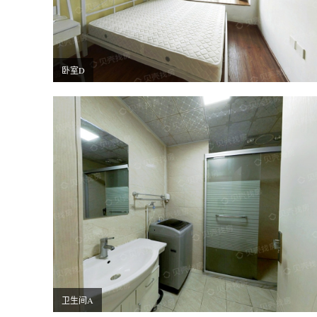
卧室D
卫生间A