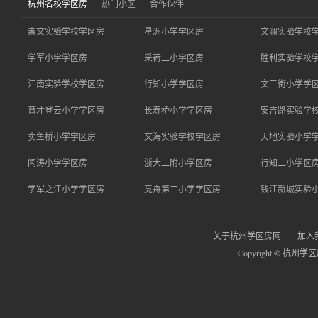
杭州名校学区房
热门小区
合作伙伴
崇文实验学校学区房
星洲小学学区房
文澜实验学校
学军小学学区房
采荷二小学区房
胜利实验学校
江南实验学校学区房
行知小学学区房
文三街小学学
育才登云小学学区房
长寿桥小学学区房
安吉路实验学
卖鱼桥小学学区房
文海实验学校学区房
天地实验小学
闻涛小学学区房
浙大二附小学区房
行知二小学区
学军之江小学学区房
竞舟第二小学学区房
钱江新城实验
关于杭州学区房网
加入
Copyright © 杭州