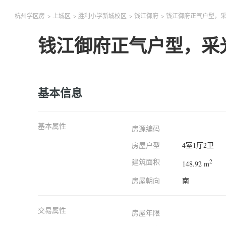
杭州学区房
>
上城区
>
胜利小学新城校区
>
钱江御府
>
钱江御府正气户型，
钱江御府正气户型，采
基本信息
基本属性
房源编码
房屋户型
4室1厅2卫
建筑面积
2
148.92 m
房屋朝向
南
交易属性
房屋年限