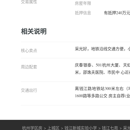
交易属性
房屋年限
抵押信息
有抵押240万
相关说明
采光好，地铁沿线交通方便，
核心卖点
庆春银泰、501杭州大厦、天
周边配套
米，邵逸夫医院、市民中 心
离钱江路地铁站300米左右（地铁
交通出行
1600路等多路公交 房主自荐(
杭州学区房
>
上城区
>
钱江新城实验小学
>
钱江七苑
>
采