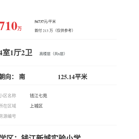
710
56737
元/平米
万
首付 213 万（仅供参考）
4室1厅2卫
高楼层（共6层）
朝向： 南
125.14平米
小区名称
钱江七苑
所在区域
上城区
房源编号
学区：
钱江新城实验小学