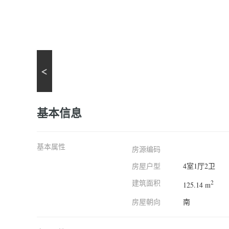
基本信息
基本属性
房源编码
房屋户型
4室1厅2卫
建筑面积
2
125.14 m
房屋朝向
南