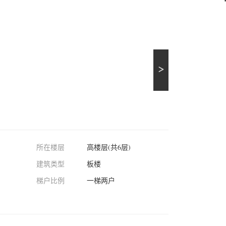
所在楼层
高楼层(共6层)
建筑类型
板楼
梯户比例
一梯两户