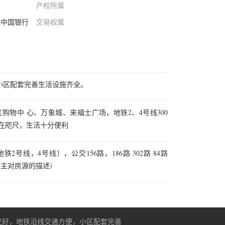
产权所属
元中国银行
交易权属
小区配套完善生活设施齐全。
虹购物中 心、万象城、来福士广场，地铁2、4号线300
近在咫尺，生活十分便利
2号线，4号线），公交156路，186路 302路 84路
业主对房源的描述)
光好，地铁沿线交通方便，小区配套完善