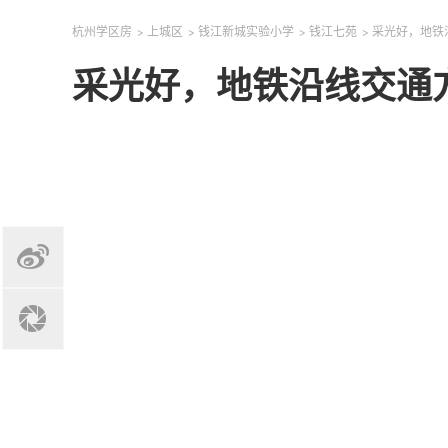
杭州学区房
>
上城区
>
钱江新城实验小学
>
钱江七苑
>
采光好，地铁
采光好，地铁沿线交通