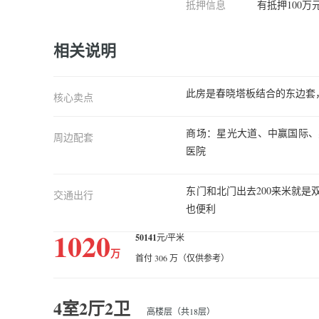
抵押信息
有抵押100万
相关说明
此房是春晓塔板结合的东边套
核心卖点
商场：星光大道、中赢国际、
周边配套
医院
东门和北门出去200来米就是
交通出行
也便利
1020
50141
元/平米
万
首付 306 万（仅供参考）
4室2厅2卫
高楼层（共18层）