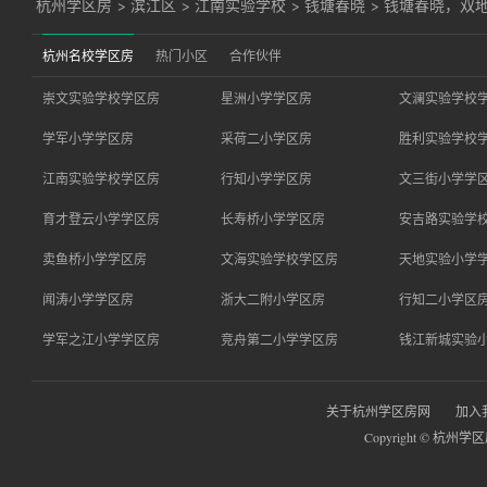
杭州学区房
>
滨江区
>
江南实验学校
>
钱塘春晓
>
钱塘春晓，双
杭州名校学区房
热门小区
合作伙伴
崇文实验学校学区房
星洲小学学区房
文澜实验学校
学军小学学区房
采荷二小学区房
胜利实验学校
江南实验学校学区房
行知小学学区房
文三街小学学
育才登云小学学区房
长寿桥小学学区房
安吉路实验学
卖鱼桥小学学区房
文海实验学校学区房
天地实验小学
闻涛小学学区房
浙大二附小学区房
行知二小学区
学军之江小学学区房
竞舟第二小学学区房
钱江新城实验
关于杭州学区房网
加入
Copyright © 杭州