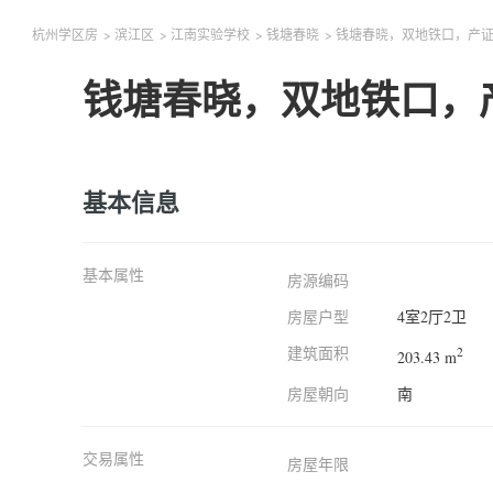
杭州学区房
>
滨江区
>
江南实验学校
>
钱塘春晓
>
钱塘春晓，双地铁口，产证
钱塘春晓，双地铁口，
基本信息
基本属性
房源编码
房屋户型
4室2厅2卫
建筑面积
2
203.43 m
房屋朝向
南
交易属性
房屋年限