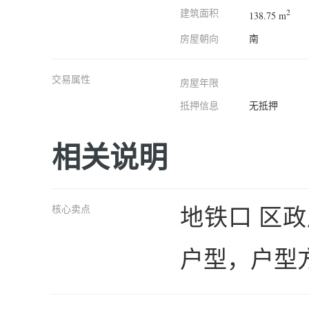
建筑面积
2
138.75 m
房屋朝向
南
交易属性
房屋年限
抵押信息
无抵押
相关说明
地铁口 区
核心卖点
户型，户型