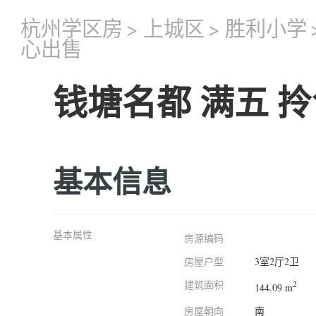
杭州学区房
>
上城区
>
胜利小学
心出售
钱塘名都 满五 
基本信息
基本属性
房源编码
房屋户型
3室2厅2卫
建筑面积
2
144.09 m
房屋朝向
南