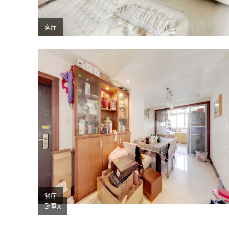
客厅
餐厅
卧室A