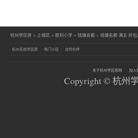
杭州学区房
>
上城区
>
胜利小学
>
钱塘名都
>
钱塘名都 满五 拎包
杭州名校学区房
热门小区
合作伙伴
关于杭州学区房网
加入
Copyright © 