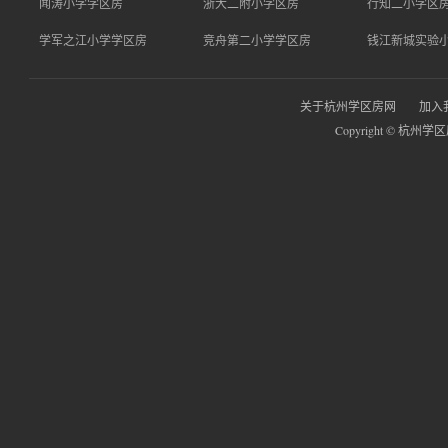
闻涛小学学区房
浙大二附小学区房
行知二小学区
学军之江小学学区房
竞舟第二小学学区房
钱江新城实验
关于杭州学区房网
加入
Copyright © 杭州