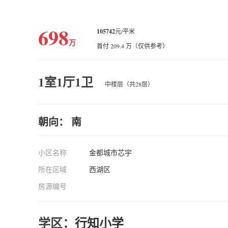
698
105742
元/平米
万
首付 209.4 万（仅供参考）
1室1厅1卫
中楼层（共28层）
朝向： 南
小区名称
金都城市芯宇
所在区域
西湖区
房源编号
学区：
行知小学