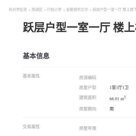
杭州学区房
>
西湖区
>
行知小学
>
金都城市芯宇
>
跃层户型一室一厅 楼上楼
跃层户型一室一厅 楼上
基本信息
基本属性
房源编码
房屋户型
1室1厅1卫
建筑面积
2
66.01 m
房屋朝向
南
交易属性
房屋年限