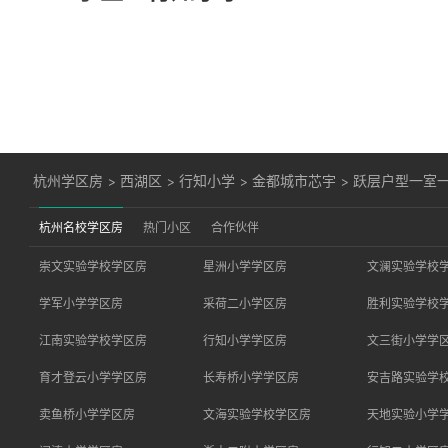
杭州学区房
>
西湖区
>
行知小学
>
金都城市芯宇
>
跃层户型一室一
杭州名校学区房
热门小区
合作伙伴
崇文实验学校学区房
星洲小学学区房
文澜实验学校
学军小学学区房
采荷二小学区房
胜利实验学校
江南实验学校学区房
行知小学学区房
文三街小学学
育才登云小学学区房
长寿桥小学学区房
安吉路实验学
卖鱼桥小学学区房
文海实验学校学区房
天地实验小学