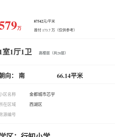
579
87542
元/平米
万
首付 173.7 万（仅供参考）
1室1厅1卫
高楼层（共28层）
朝向： 南
66.14平米
小区名称
金都城市芯宇
所在区域
西湖区
房源编号
学区：
行知小学