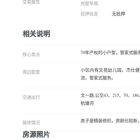
交易属性
房屋年限
抵押信息
无抵押
相关说明
70年产权的小户型，管家式服
核心卖点
小区内有文苑幼儿园，杰仕健
周边配套
流，管家式服务。
文一路,公交43、215、70、1
交通出行
杭塘河
房子是精装修的，房龄比较新
装修情况
房源照片