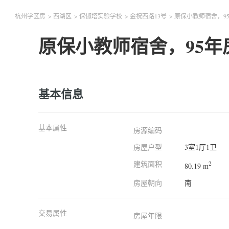
杭州学区房
>
西湖区
>
保俶塔实验学校
>
金祝西路13号
>
原保小教师宿舍，9
原保小教师宿舍，95
基本信息
基本属性
房源编码
房屋户型
3室1厅1卫
建筑面积
2
80.19 m
房屋朝向
南
交易属性
房屋年限