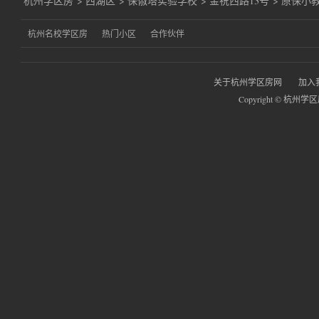
杭州学区房
>
西湖区
>
保俶塔实验学校
>
金祝西路13号
>
原保小
杭州名校学区房
热门小区
合作伙伴
关于杭州学区房网
加入
Copyright © 杭州