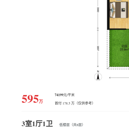
595
74199
元/平米
万
首付 178.5 万（仅供参考）
3室1厅1卫
低楼层（共8层）