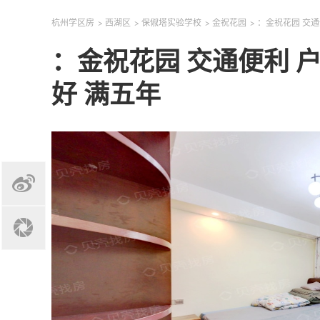
杭州学区房
>
西湖区
>
保俶塔实验学校
>
金祝花园
>
：金祝花园 交通
：金祝花园 交通便利 户
好 满五年