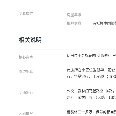
交易属性
房屋年限
抵押信息
有抵押中国银
相关说明
此房位于金祝花园 交通便利 户
核心卖点
此房所在小区位置繁华，配套
周边配套
行、华夏银行、江苏银行；距离
公交：武林门马塍路空（6路，21
交通出行
路），武林门西（130路，11路
精装修三十多万，保养的相当
装修情况