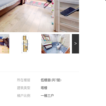
所在楼层
低楼层(共7层)
建筑类型
塔楼
梯户比例
一梯三户