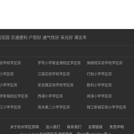
花园 交通便利 户型好 通气性好 采光好 满五年
验学校学区房
学军小学紫金港校区学区房
保俶塔实验学校学区房
小学区房
江南实验学校学区房
行知小学学区房
小学学区房
安吉路实验学校学区房
胜利小学学区房
学新城校区学区房
西湖小学学区房
闻涛小学学区房
江小学学区房
竞舟第二小学学区房
钱江新城实验小学学区房
关于杭州学区房网
加入我们
联系我们
友情链接
免责声明