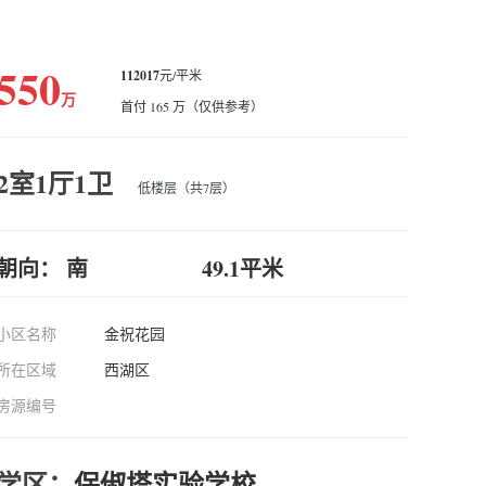
550
112017
元/平米
万
首付 165 万（仅供参考）
2室1厅1卫
低楼层（共7层）
朝向： 南
49.1平米
小区名称
金祝花园
所在区域
西湖区
房源编号
学区：
保俶塔实验学校