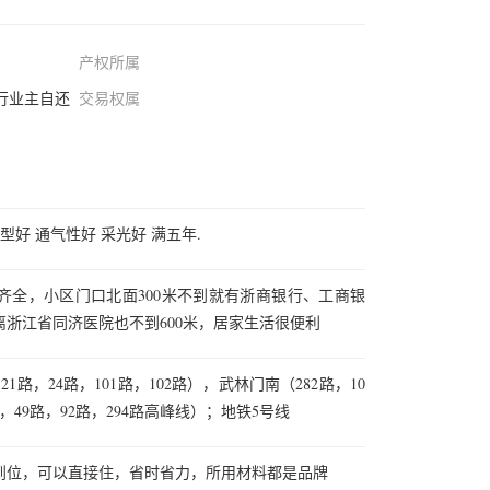
产权所属
行业主自还
交易权属
型好 通气性好 采光好 满五年.
齐全，小区门口北面300米不到就有浙商银行、工商银
浙江省同济医院也不到600米，居家生活很便利
路，24路，101路，102路），武林门南（282路，10
，49路，92路，294路高峰线）；地铁5号线
到位，可以直接住，省时省力，所用材料都是品牌