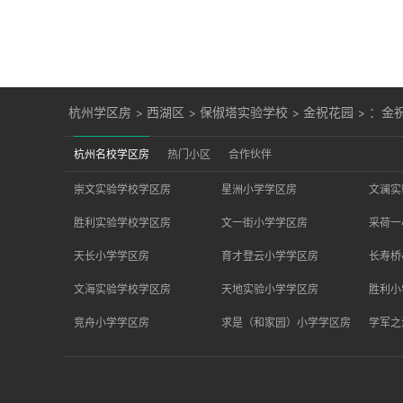
杭州学区房
>
西湖区
>
保俶塔实验学校
>
金祝花园
>
：金祝
杭州名校学区房
热门小区
合作伙伴
崇文实验学校学区房
星洲小学学区房
文澜实
胜利实验学校学区房
文一街小学学区房
采荷一
天长小学学区房
育才登云小学学区房
长寿桥
文海实验学校学区房
天地实验小学学区房
胜利小
竞舟小学学区房
求是（和家园）小学学区房
学军之