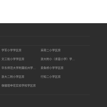
学军小学学区房
采荷二小学区房
文三街小学学区房
浙大附小（求是小学）学区房
华东师范大学附属杭州学校学区房
卖鱼桥小学学区房
浙大二附小学区房
行知二小学区房
保俶塔申花实验学校学区房