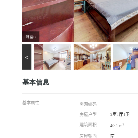
卧室B
基本信息
基本属性
房源编码
房屋户型
2室1厅1卫
建筑面积
2
49.1 m
房屋朝向
南