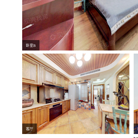
卧室B
客厅