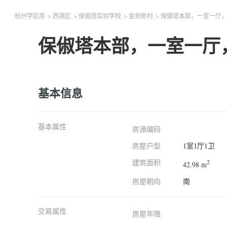
杭州学区房
>
西湖区
>
保俶塔实验学校
>
金祝新村
>
保俶塔本部，一室一厅，
保俶塔本部，一室一厅
基本信息
基本属性
房源编码
房屋户型
1室1厅1卫
建筑面积
2
42.98 m
房屋朝向
南
交易属性
房屋年限