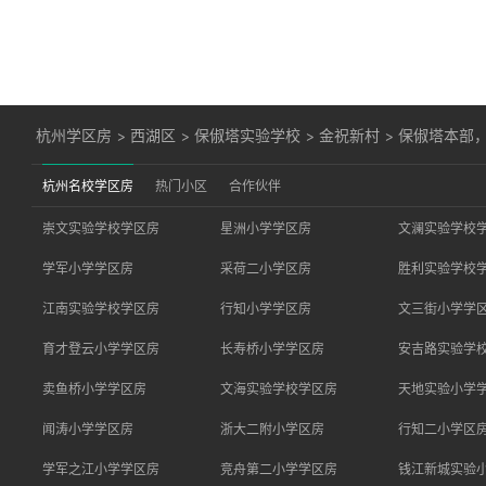
杭州学区房
>
西湖区
>
保俶塔实验学校
>
金祝新村
>
保俶塔本部，
杭州名校学区房
热门小区
合作伙伴
崇文实验学校学区房
星洲小学学区房
文澜实验学校
学军小学学区房
采荷二小学区房
胜利实验学校
江南实验学校学区房
行知小学学区房
文三街小学学
育才登云小学学区房
长寿桥小学学区房
安吉路实验学
卖鱼桥小学学区房
文海实验学校学区房
天地实验小学
闻涛小学学区房
浙大二附小学区房
行知二小学区
学军之江小学学区房
竞舟第二小学学区房
钱江新城实验