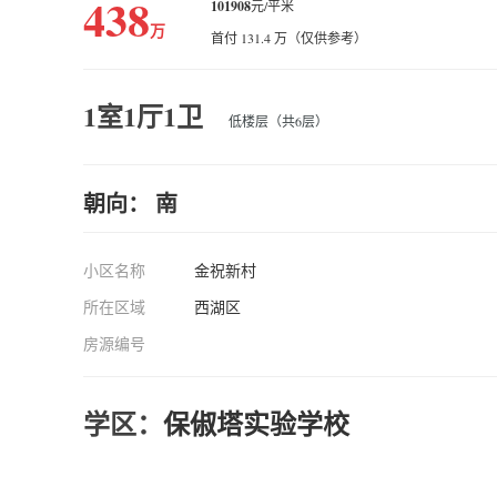
438
101908
元/平米
万
首付 131.4 万（仅供参考）
1室1厅1卫
低楼层（共6层）
朝向： 南
小区名称
金祝新村
所在区域
西湖区
房源编号
学区：
保俶塔实验学校