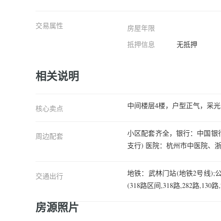
交易属性
房屋年限
客厅
抵押信息
无抵押
相关说明
中间楼层4楼，户型正气，采光
核心卖点
小区配套齐全，银行：中国银行
周边配套
支行) 医院：杭州市中医院、
地铁：武林门站(地铁2号线);公交
交通出行
(318路区间,318路,282路,130路
房源照片