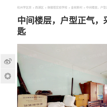
杭州学区房
>
西湖区
>
保俶塔实验学校
>
金祝新村
>
中间楼层，户型
中间楼层，户型正气，
匙