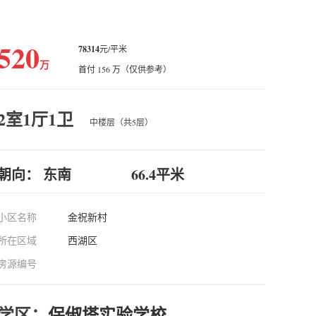
520
78314
元/平米
万
首付 156 万（仅供参考）
2室1厅1卫
中楼层（共5层）
朝向： 东南
66.4平米
小区名称
金祝新村
所在区域
西湖区
房源编号
学区：
保俶塔实验学校