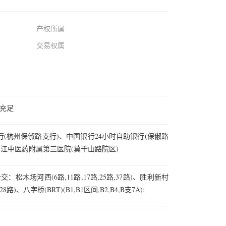
产权所属
交易权属
充足
(杭州保俶路支行)、中国银行24小时自助银行(保俶路
浙江中医药附属第三医院(莫干山路院区)
：松木场河西(6路,11路,17路,25路,37路)、胜利新村
,28路)、八字桥(BRT)(B1,B1区间,B2,B4,B支7A);