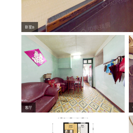
卧室B
客厅
卧室A