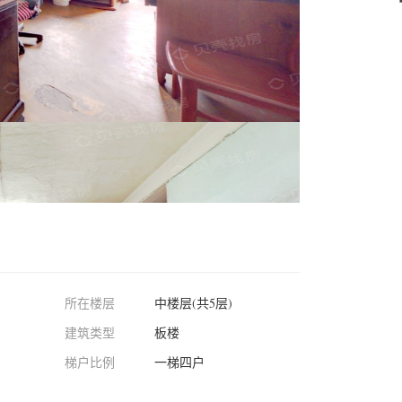
所在楼层
中楼层(共5层)
建筑类型
板楼
梯户比例
一梯四户