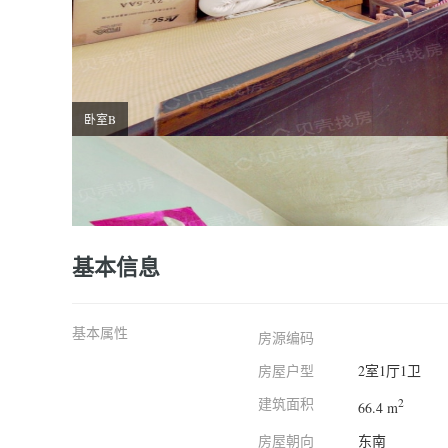
卧室B
基本信息
基本属性
房源编码
房屋户型
2室1厅1卫
建筑面积
2
66.4 m
房屋朝向
东南