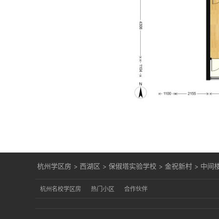
杭州学区房
>
西湖区
>
保俶塔实验学校
>
金祝新村
>
中间
杭州名校学区房
热门小区
合作伙伴