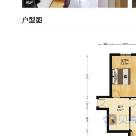
厨房
户型图
卫生间