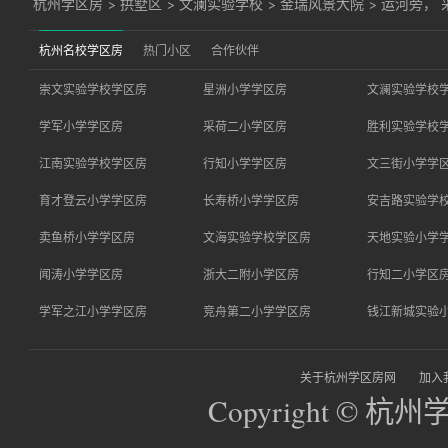
杭州学区房
>
拱墅区
>
文澜实验学校
>
金瑞风景大院
>
运河旁，
杭州名校学区房
热门小区
合作伙伴
崇文实验学校学区房
星洲小学学区房
文澜实验学校
学军小学学区房
采荷二小学区房
胜利实验学校
江南实验学校学区房
行知小学学区房
文三街小学学
育才登云小学学区房
长寿桥小学学区房
安吉路实验学
卖鱼桥小学学区房
文海实验学校学区房
天地实验小学
闻涛小学学区房
浙大二附小学区房
行知二小学区
学军之江小学学区房
竞舟第二小学学区房
钱江新城实验
关于杭州学区房网
加入
Copyright © 