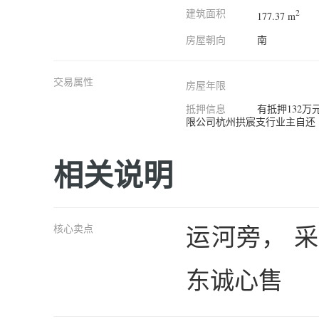
建筑面积
2
177.37 m
房屋朝向
南
交易属性
房屋年限
抵押信息
有抵押132
限公司杭州拱宸支行业主自还
相关说明
运河旁， 
核心卖点
东诚心售