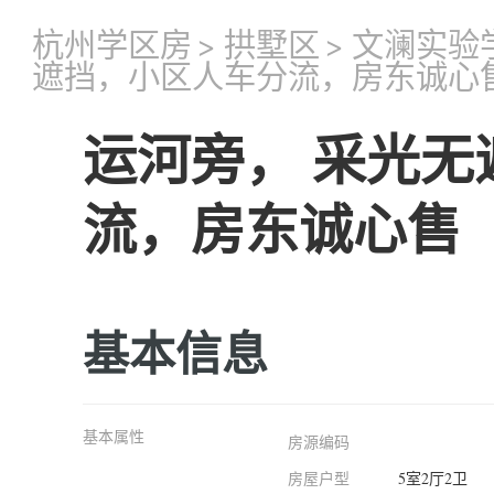
杭州学区房
>
拱墅区
>
文澜实验
遮挡，小区人车分流，房东诚心
运河旁， 采光
流，房东诚心售
基本信息
基本属性
房源编码
房屋户型
5室2厅2卫