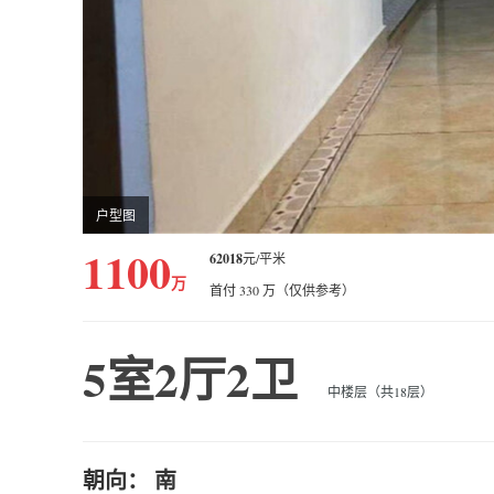
户型图
1100
62018
元/平米
万
首付 330 万（仅供参考）
5室2厅2卫
中楼层（共18层）
朝向： 南