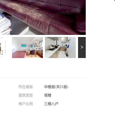
所在楼层
中楼层(共21层)
建筑类型
塔楼
梯户比例
三梯八户