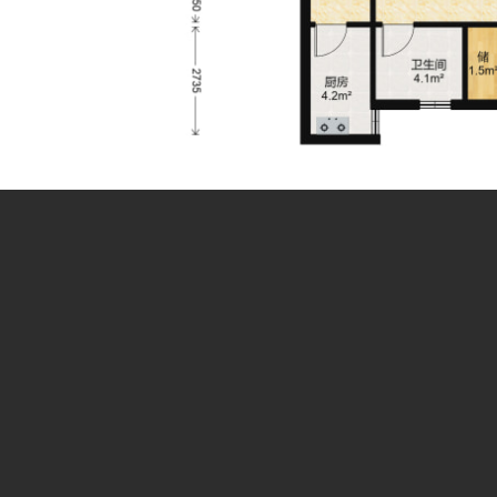
杭州学区房
>
上城区
>
采荷二小
>
金牛坊
>
采荷电梯房 清
杭州名校学区房
热门小区
合作伙伴
崇文实验学校学区房
星洲小学学区房
文澜实