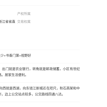
产权所属
浙江省省直
交易权属
费少+书香门第+视野好
，出门就是农业银行，转角就是邮政储蓄，小区有世纪
路。居家生活便利。
路向西就是西湖，向东钱江新城近在咫尺，秋石高架和中
市，边上公交站点较多，公交路线四通八达。