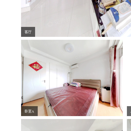
客厅
卧室A