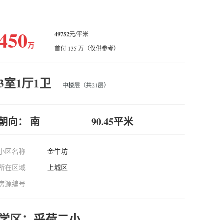
450
49752
元/平米
万
首付 135 万（仅供参考）
3室1厅1卫
中楼层（共21层）
朝向： 南
90.45平米
小区名称
金牛坊
所在区域
上城区
房源编号
学区：
采荷二小