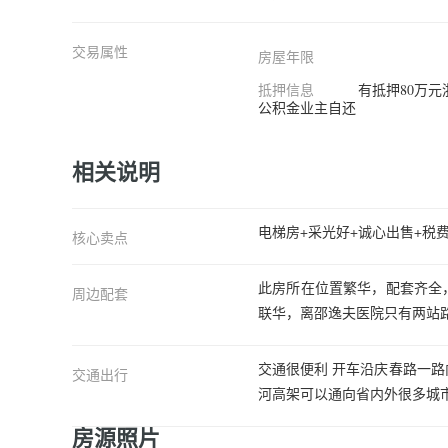
交易属性
房屋年限
抵押信息
有抵押80万元
公积金业主自还
相关说明
电梯房+采光好+诚心出售+税
核心卖点
此房所在位置繁华，配套齐全
周边配套
联华，离邵逸夫医院只有两站
交通很便利 开车沿庆春路一
交通出行
河高架可以通向省内外很多城
房源照片