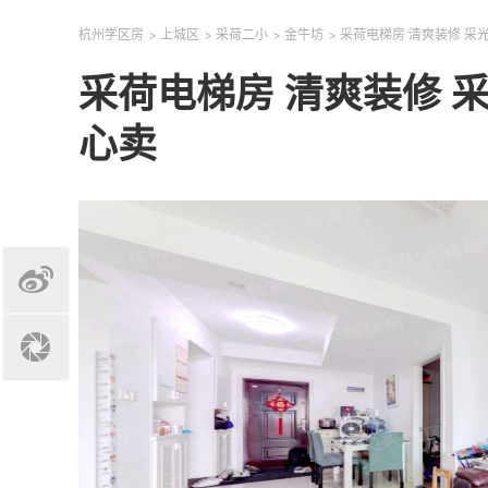
杭州学区房
>
上城区
>
采荷二小
>
金牛坊
>
采荷电梯房 清爽装修 采
采荷电梯房 清爽装修 采
心卖