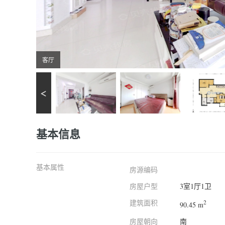
客厅
基本信息
基本属性
房源编码
房屋户型
3室1厅1卫
建筑面积
2
90.45 m
房屋朝向
南