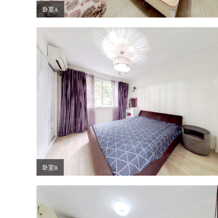
卧室A
卧室B