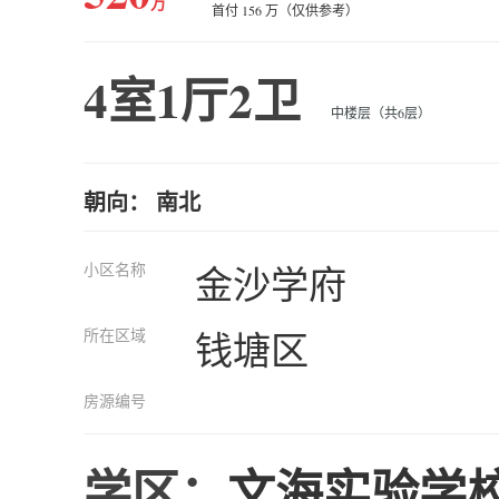
万
首付 156 万（仅供参考）
4室1厅2卫
中楼层（共6层）
朝向： 南北
小区名称
金沙学府
所在区域
钱塘区
房源编号
学区：
文海实验学