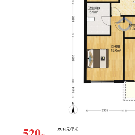
520
39716
元/平米