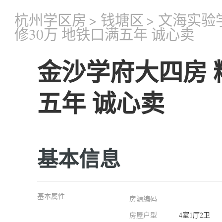
杭州学区房
>
钱塘区
>
文海实验
修30万 地铁口满五年 诚心卖
金沙学府大四房 
五年 诚心卖
基本信息
基本属性
房源编码
房屋户型
4室1厅2卫