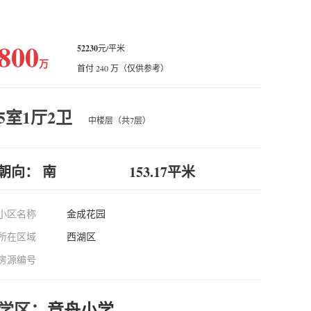
800
52230
元/平米
万
首付 240 万（仅供参考）
5室1厅2卫
中楼层（共7层）
朝向： 南
153.17平米
小区名称
金成花园
所在区域
西湖区
房源编号
学区：
竞舟小学