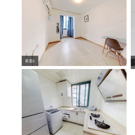
卧室E
卧室D