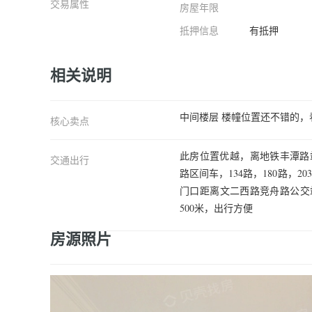
交易属性
房屋年限
客厅B
抵押信息
有抵押
相关说明
中间楼层 楼幢位置还不错的，
核心卖点
此房位置优越，离地铁丰潭路站约
交通出行
路区间车，134路，180路，203
门口距离文二西路竞舟路公交站3
500米，出行方便
房源照片
户型图