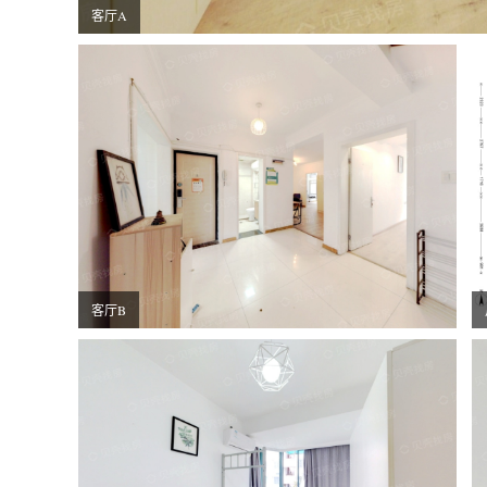
客厅A
客厅B
卧室B