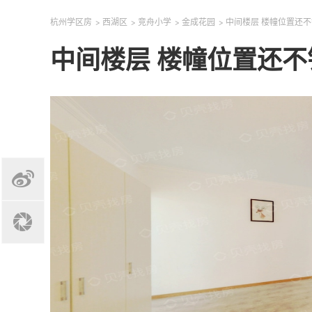
杭州学区房
>
西湖区
>
竞舟小学
>
金成花园
>
中间楼层 楼幢位置还
中间楼层 楼幢位置还