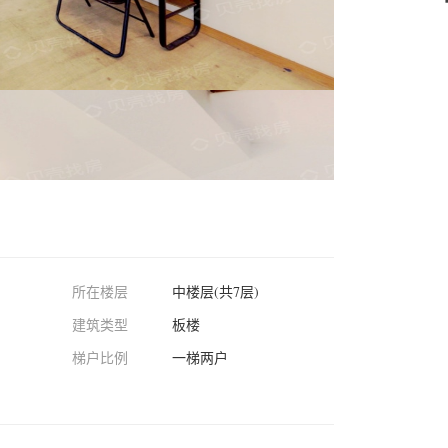
所在楼层
中楼层(共7层)
建筑类型
板楼
梯户比例
一梯两户