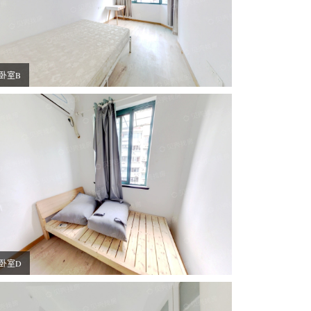
卧室B
卧室D