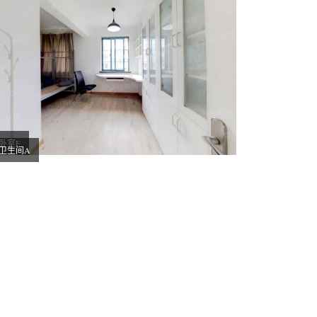
卧室F
卫生间A