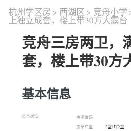
杭州学区房
>
西湖区
>
竞舟小学
上独立成套，楼上带30方大露台
竞舟三房两卫，
套，楼上带30方
基本信息
基本属性
房源编码
房屋户型
3室1厅2卫