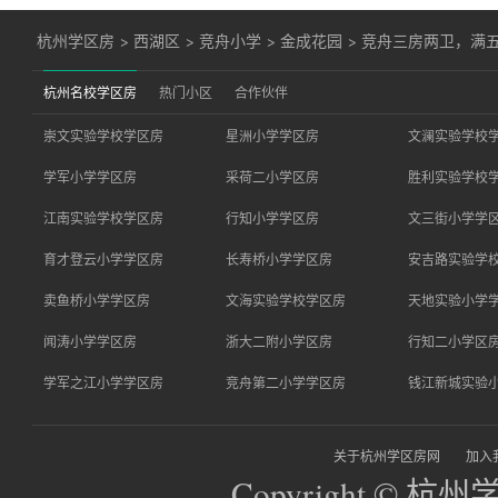
杭州学区房
>
西湖区
>
竞舟小学
>
金成花园
>
竞舟三房两卫，满五
杭州名校学区房
热门小区
合作伙伴
崇文实验学校学区房
星洲小学学区房
文澜实验学校
学军小学学区房
采荷二小学区房
胜利实验学校
江南实验学校学区房
行知小学学区房
文三街小学学
育才登云小学学区房
长寿桥小学学区房
安吉路实验学
卖鱼桥小学学区房
文海实验学校学区房
天地实验小学
闻涛小学学区房
浙大二附小学区房
行知二小学区
学军之江小学学区房
竞舟第二小学学区房
钱江新城实验
关于杭州学区房网
加入
Copyright © 