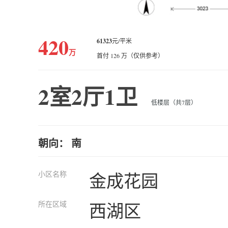
420
61323
元/平米
万
首付 126 万（仅供参考）
2室2厅1卫
低楼层（共7层）
朝向： 南
小区名称
金成花园
所在区域
西湖区