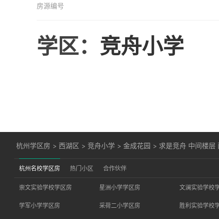
房源编号
学区：
竞舟小学
杭州学区房
>
西湖区
>
竞舟小学
>
金成花园
>
求是竞舟 中间楼层 
杭州名校学区房
热门小区
合作伙伴
崇文实验学校学区房
星洲小学学区房
文澜实验学校
学军小学学区房
采荷二小学区房
胜利实验学校