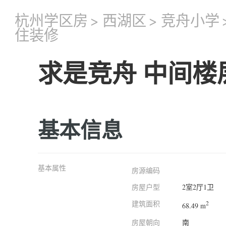
杭州学区房
>
西湖区
>
竞舟小学
住装修
求是竞舟 中间楼
基本信息
基本属性
房源编码
房屋户型
2室2厅1卫
建筑面积
2
68.49 m
房屋朝向
南