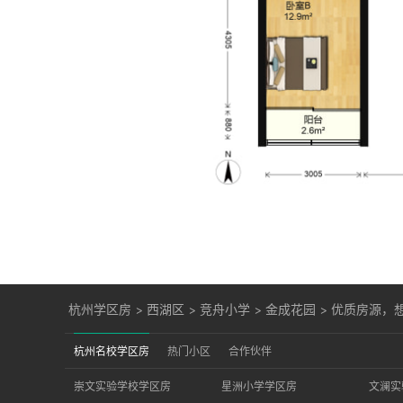
杭州学区房
>
西湖区
>
竞舟小学
>
金成花园
>
优质房源，
杭州名校学区房
热门小区
合作伙伴
崇文实验学校学区房
星洲小学学区房
文澜实