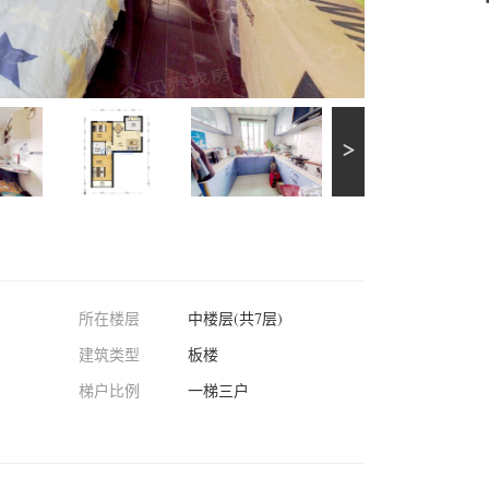
所在楼层
中楼层(共7层)
建筑类型
板楼
梯户比例
一梯三户