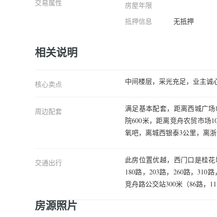
交易属性
房屋年限
抵押信息
无抵押
相关说明
中间楼层，采光充足，业主诚
核心卖点
满足基本配套，距离西城广场
周边配套
院600米，距离竞舟农贸市场1
氧吧，离城西银泰3公里，离浙大
此房位置优越，西门口是桂花城公
交通出行
180路，203路，260路，31
竞舟路公交站300米（86路，11
房源照片