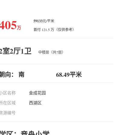
405
59133
元/平米
万
首付 121.5 万（仅供参考）
2室2厅1卫
中楼层（共7层）
朝向： 南
68.49平米
小区名称
金成花园
所在区域
西湖区
房源编号
学区：
竞舟小学