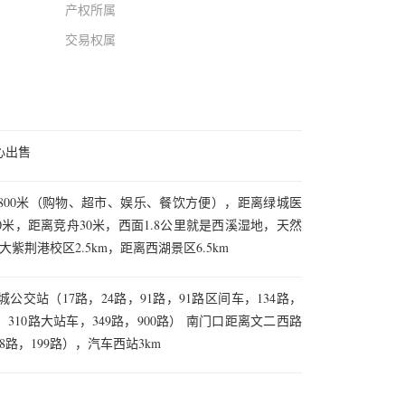
产权所属
交易权属
心出售
800米（购物、超市、娱乐、餐饮方便），距离绿城医
0米，距离竞舟30米，西面1.8公里就是西溪湿地，天然
紫荆港校区2.5km，距离西湖景区6.5km
交站（17路，24路，91路，91路区间车，134路，
0路，310路大站车，349路，900路） 南门口距离文二西路
8路，199路），汽车西站3km