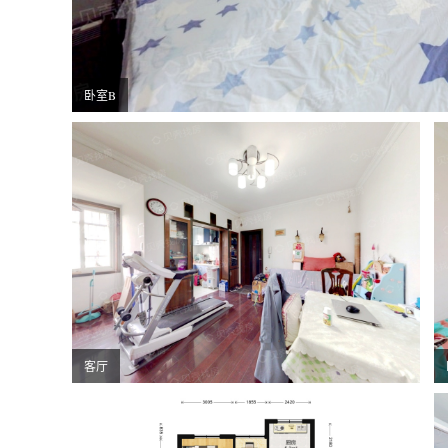
卧室B
客厅