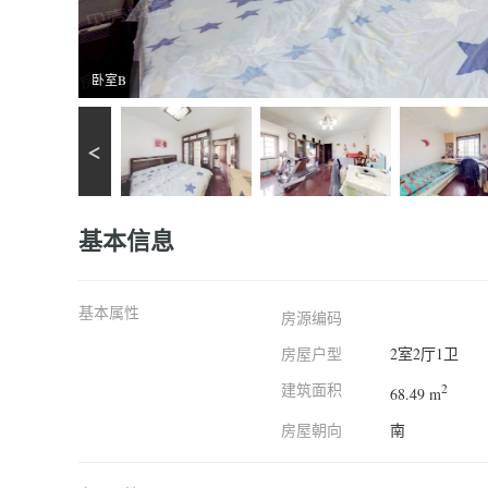
卧室B
基本信息
基本属性
房源编码
房屋户型
2室2厅1卫
建筑面积
2
68.49 m
房屋朝向
南