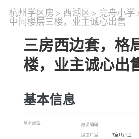
杭州学区房
>
西湖区
>
竞舟小学
中间楼层三楼，业主诚心出售
三房西边套，格
楼，业主诚心出
基本信息
基本属性
房源编码
房屋户型
3室1厅1卫