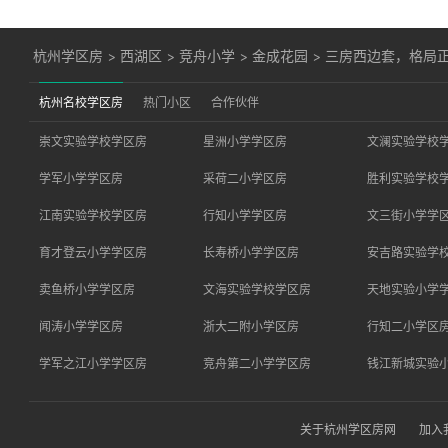
杭州学区房
>
西湖区
>
竞舟小学
>
金成花园
>
三房西边套，格局
杭州名校学区房
热门小区
合作伙伴
崇文实验学校学区房
星洲小学学区房
文澜实验学校
学军小学学区房
采荷二小学区房
胜利实验学校
江南实验学校学区房
行知小学学区房
文三街小学学
育才登云小学学区房
长寿桥小学学区房
安吉路实验学
卖鱼桥小学学区房
文海实验学校学区房
天地实验小学
闻涛小学学区房
浙大二附小学区房
行知二小学区
学军之江小学学区房
竞舟第二小学学区房
钱江新城实验
关于杭州学区房网
加入