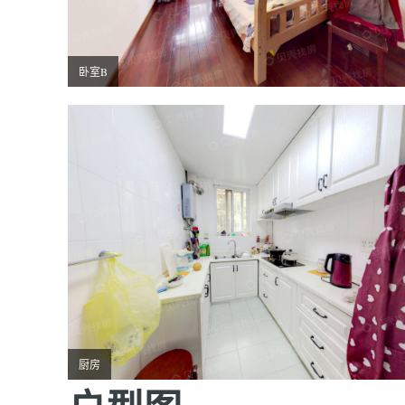
卧室B
厨房