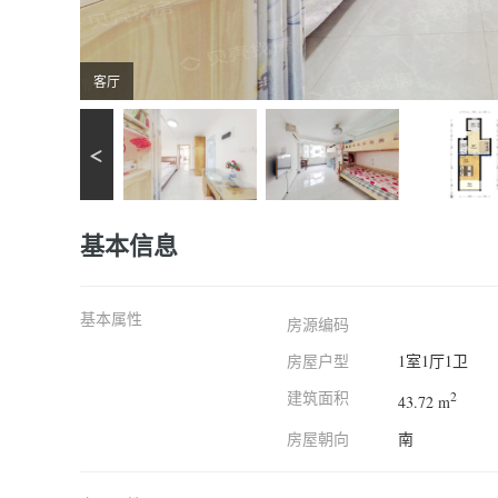
客厅
基本信息
基本属性
房源编码
房屋户型
1室1厅1卫
建筑面积
2
43.72 m
房屋朝向
南