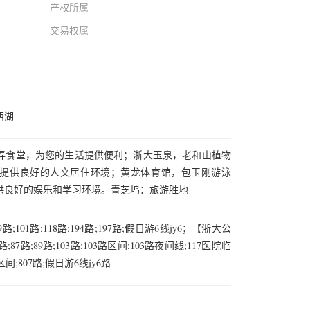
产权所属
交易权属
西湖
弄食堂，为您的生活提供便利；浙大玉泉，老和山植物
提供良好的人文居住环境；黄龙体育馆，包玉刚游泳
供良好的娱乐和学习环境。青芝坞：旅游胜地
;101路;118路;194路;197路;假日游6线jy6；【浙大公
2路;87路;89路;103路;103路区间;103路夜间线;117医院临
路区间;807路;假日游6线jy6路