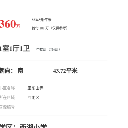
360
82343
元/平米
万
首付 108 万（仅供参考）
1室1厅1卫
中楼层（共6层）
朝向： 南
43.72平米
小区名称
里东山弄
所在区域
西湖区
房源编号
学区：
西湖小学