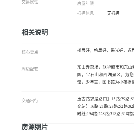
交易属性
房屋年限
抵押信息
无抵押
相关说明
楼层好，格局好，采光好，近
核心卖点
东山弄菜场，联华超市和东山
周边配套
园，宝石山和西湖景区，为您
馆，少年宫，图书馆为小孩提
玉古路求是路口】15路;79路;89路
交通出行
交站】16路;21路;28路;52路;8
时线;194路;228路;318路;318
房源照片