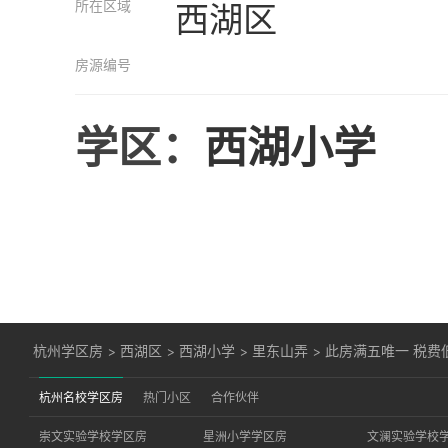
所在区域
西湖区
房源编号
学区：
西湖小学
杭州学区房
>
西湖区
>
西湖小学
>
里东山弄
>
此房满五唯一 税费
杭州名校学区房
热门小区
合作伙伴
崇文实验学校学区房
星洲小学学区房
文澜实验学校