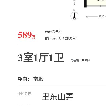
589
80169
元/平米
万
首付 176.7 万（仅供参考）
3室1厅1卫
高楼层（共5层）
朝向： 南北
小区名称
里东山弄