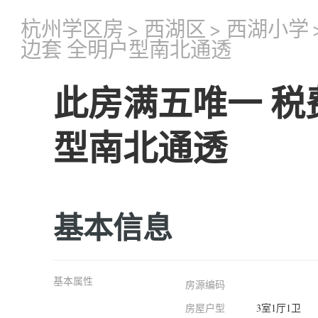
杭州学区房
>
西湖区
>
西湖小学
边套 全明户型南北通透
此房满五唯一 税
型南北通透
基本信息
基本属性
房源编码
房屋户型
3室1厅1卫