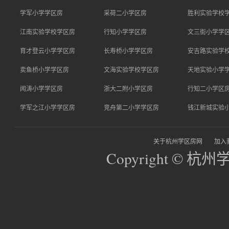
学军小学学区房
采荷二小学区房
胜利实验学校
江南实验学校学区房
行知小学学区房
文三街小学学
育才登云小学学区房
长寿桥小学学区房
安吉路实验学
卖鱼桥小学学区房
文海实验学校学区房
天地实验小学
闻涛小学学区房
浙大二附小学区房
行知二小学区
学军之江小学学区房
竞舟第二小学学区房
钱江新城实验
关于杭州学区房网
加入
Copyright © 