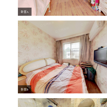
卧室A
卧室B