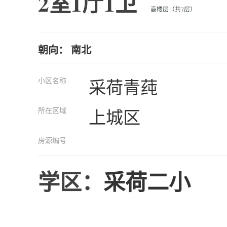
2室1厅1卫
高楼层（共7层）
朝向： 南北
小区名称
采荷青莼
所在区域
上城区
房源编号
学区：
采荷二小