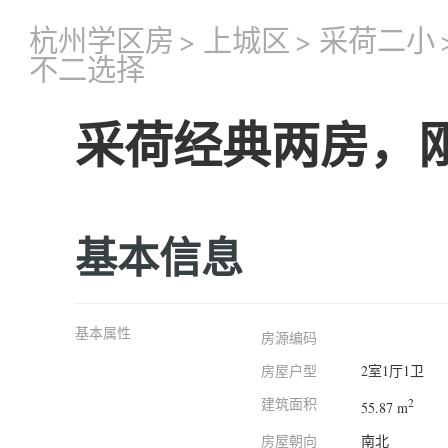
杭州学区房
>
上城区
>
采荷二小
不二选择
采荷经典两房，
基本信息
基本属性
房源编码
房屋户型
2室1厅1卫
建筑面积
2
55.87 m
房屋朝向
南北