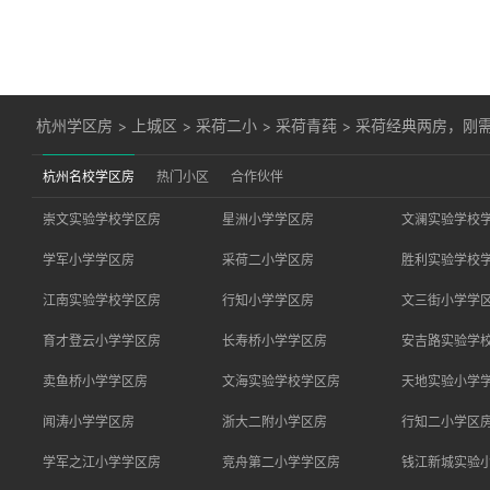
杭州学区房
>
上城区
>
采荷二小
>
采荷青莼
>
采荷经典两房，刚
杭州名校学区房
热门小区
合作伙伴
崇文实验学校学区房
星洲小学学区房
文澜实验学校
学军小学学区房
采荷二小学区房
胜利实验学校
江南实验学校学区房
行知小学学区房
文三街小学学
育才登云小学学区房
长寿桥小学学区房
安吉路实验学
卖鱼桥小学学区房
文海实验学校学区房
天地实验小学
闻涛小学学区房
浙大二附小学区房
行知二小学区
学军之江小学学区房
竞舟第二小学学区房
钱江新城实验