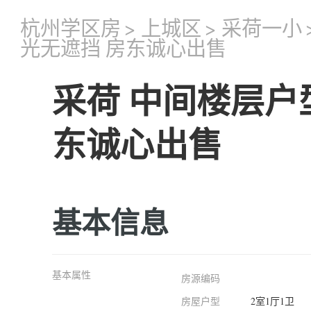
杭州学区房
>
上城区
>
采荷一小
光无遮挡 房东诚心出售
采荷 中间楼层户
东诚心出售
基本信息
基本属性
房源编码
房屋户型
2室1厅1卫