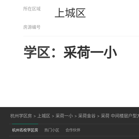
所在区域
上城区
房源编号
学区：
采荷一小
杭州学区房
>
上城区
>
采荷一小
>
采荷金谷
>
采荷 中间楼层户型
杭州名校学区房
热门小区
合作伙伴