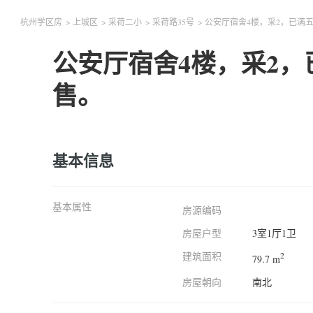
杭州学区房
>
上城区
>
采荷二小
>
采荷路35号
>
公安厅宿舍4楼，采2，已满
公安厅宿舍4楼，采2
售。
基本信息
基本属性
房源编码
房屋户型
3室1厅1卫
建筑面积
2
79.7 m
房屋朝向
南北