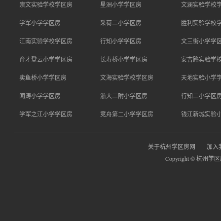
崇文实验学校学区房
星洲小学学区房
文澜实验学校
学军小学学区房
采荷二小学区房
胜利实验学校
江南实验学校学区房
行知小学学区房
文三街小学学
育才登云小学学区房
长寿桥小学学区房
安吉路实验学
卖鱼桥小学学区房
文海实验学校学区房
天地实验小学
闻涛小学学区房
浙大二附小学区房
行知二小学区
学军之江小学学区房
竞舟第二小学学区房
钱江新城实验
关于杭州学区房网
加入
Copyright © 杭州