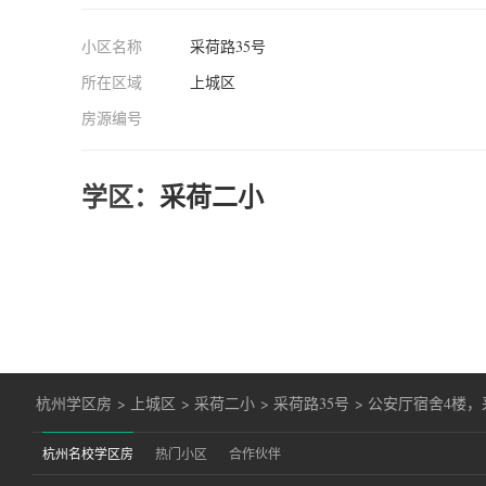
小区名称
采荷路35号
所在区域
上城区
房源编号
学区：
采荷二小
杭州学区房
>
上城区
>
采荷二小
>
采荷路35号
>
公安厅宿舍4楼，
杭州名校学区房
热门小区
合作伙伴