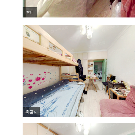
客厅
卧室A