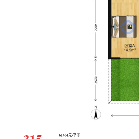
315
61464
元/平米