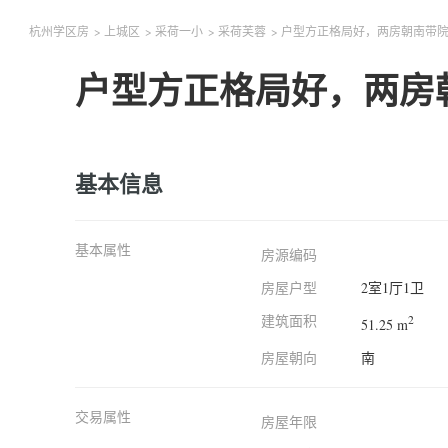
杭州学区房
>
上城区
>
采荷一小
>
采荷芙蓉
>
户型方正格局好，两房朝南带
户型方正格局好，两房
基本信息
基本属性
房源编码
房屋户型
2室1厅1卫
建筑面积
2
51.25 m
房屋朝向
南
交易属性
房屋年限