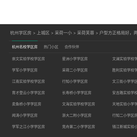
杭州学区房
>
上城区
>
采荷一小
>
采荷芙蓉
>
户型方正格局好，
杭州名校学区房
热门小区
合作伙伴
崇文实验学校学区房
星洲小学学区房
文澜实验学校
学军小学学区房
采荷二小学区房
胜利实验学校
江南实验学校学区房
行知小学学区房
文三街小学学
育才登云小学学区房
长寿桥小学学区房
安吉路实验学
卖鱼桥小学学区房
文海实验学校学区房
天地实验小学
闻涛小学学区房
浙大二附小学区房
行知二小学区
学军之江小学学区房
竞舟第二小学学区房
钱江新城实验