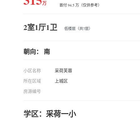
万
首付 94.5 万（仅供参考）
2室1厅1卫
低楼层（共7层）
朝向： 南
小区名称
采荷芙蓉
所在区域
上城区
房源编号
学区：
采荷一小