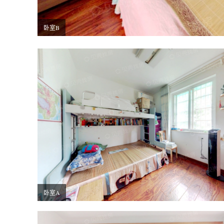
卧室B
卧室A