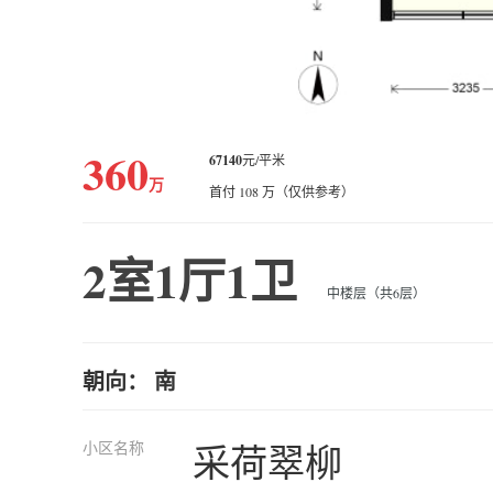
360
67140
元/平米
万
首付 108 万（仅供参考）
2室1厅1卫
中楼层（共6层）
朝向： 南
小区名称
采荷翠柳