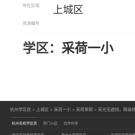
所在区域
上城区
房源编号
学区：
采荷一小
杭州学区房
>
上城区
>
采荷一小
>
采荷翠柳
>
采光无遮挡，精装
杭州名校学区房
热门小区
合作伙伴
崇文实验学校学区房
星洲小学学区房
文澜实验学校