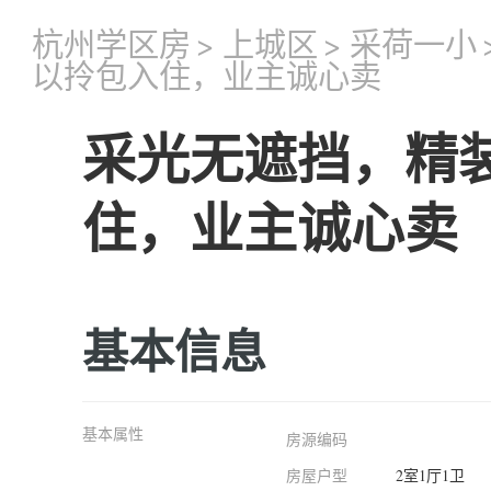
杭州学区房
>
上城区
>
采荷一小
以拎包入住，业主诚心卖
采光无遮挡，精
住，业主诚心卖
基本信息
基本属性
房源编码
房屋户型
2室1厅1卫