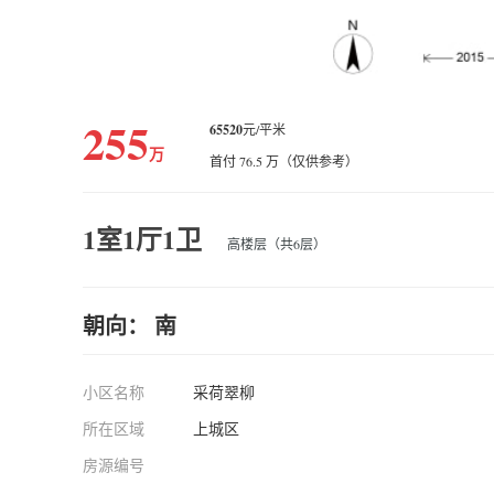
255
65520
元/平米
万
首付 76.5 万（仅供参考）
1室1厅1卫
高楼层（共6层）
朝向： 南
小区名称
采荷翠柳
所在区域
上城区
房源编号