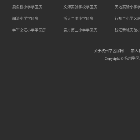
卖鱼桥小学学区房
文海实验学校学区房
天地实验小学
闻涛小学学区房
浙大二附小学区房
行知二小学区
学军之江小学学区房
竞舟第二小学学区房
钱江新城实验
关于杭州学区房网
加入
Copyright © 杭州