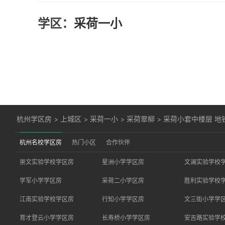
学区：
采荷一小
杭州学区房
>
上城区
>
采荷一小
>
采荷翠柳
>
采荷小套中楼层 地
杭州名校学区房
热门小区
合作伙伴
崇文实验学校学区房
星洲小学学区房
文澜实验学校
学军小学学区房
采荷二小学区房
胜利实验学校
江南实验学校学区房
行知小学学区房
文三街小学学
育才登云小学学区房
长寿桥小学学区房
安吉路实验学