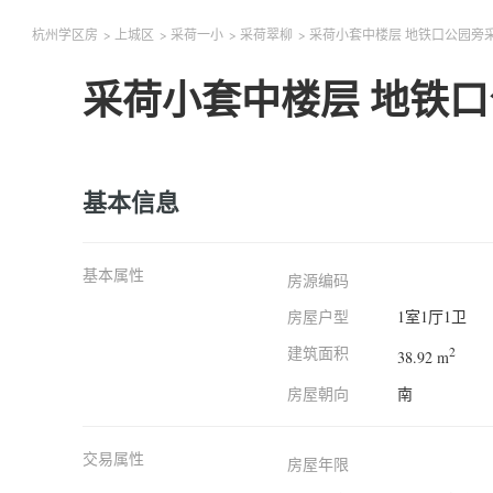
杭州学区房
>
上城区
>
采荷一小
>
采荷翠柳
>
采荷小套中楼层 地铁口公园旁
采荷小套中楼层 地铁
基本信息
基本属性
房源编码
房屋户型
1室1厅1卫
建筑面积
2
38.92 m
房屋朝向
南
交易属性
房屋年限