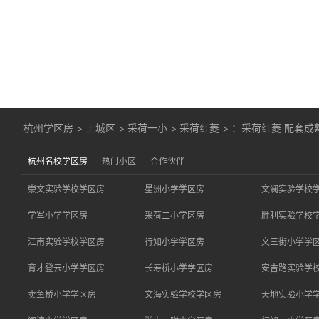
杭州学区房
>
上城区
>
采荷一小
>
采荷红菱
>
：采荷红菱 配套成
杭州名校学区房
热门小区
合作伙伴
崇文实验学校学区房
星洲小学学区房
文澜实验学校
学军小学学区房
采荷二小学区房
胜利实验学校
江南实验学校学区房
行知小学学区房
文三街小学学
育才登云小学学区房
长寿桥小学学区房
安吉路实验学
卖鱼桥小学学区房
文海实验学校学区房
天地实验小学