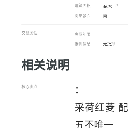
建筑面积
2
46.29 m
房屋朝向
南
交易属性
房屋年限
抵押信息
无抵押
相关说明
：
核心卖点
采荷红菱 配
五不唯一