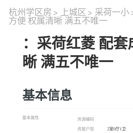
杭州学区房
>
上城区
>
采荷一小
方便 权属清晰 满五不唯一
：采荷红菱 配套
晰 满五不唯一
基本信息
基本属性
房源编码
房屋户型
2室0厅1卫