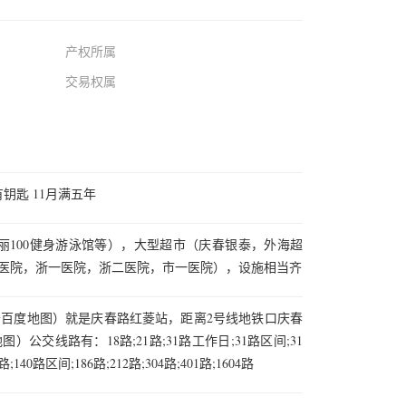
产权所属
交易权属
钥匙 11月满五年
丽100健身游泳馆等），大型超市（庆春银泰，外海超
夫医院，浙一医院，浙二医院，市一医院），设施相当齐
于百度地图）就是庆春路红菱站，距离2号线地铁口庆春
）公交线路有：18路;21路;31路工作日;31路区间;31
140路区间;186路;212路;304路;401路;1604路