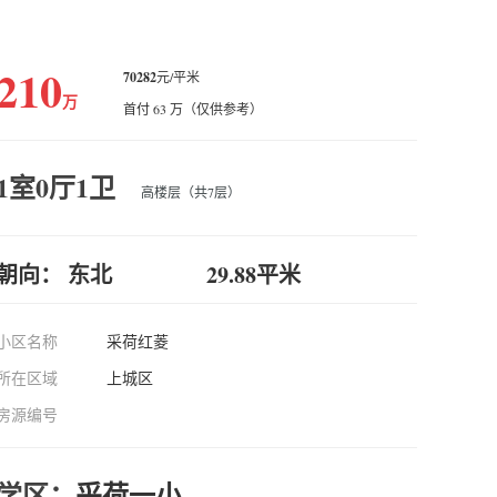
210
70282
元/平米
万
首付 63 万（仅供参考）
1室0厅1卫
高楼层（共7层）
朝向： 东北
29.88平米
小区名称
采荷红菱
所在区域
上城区
房源编号
学区：
采荷一小