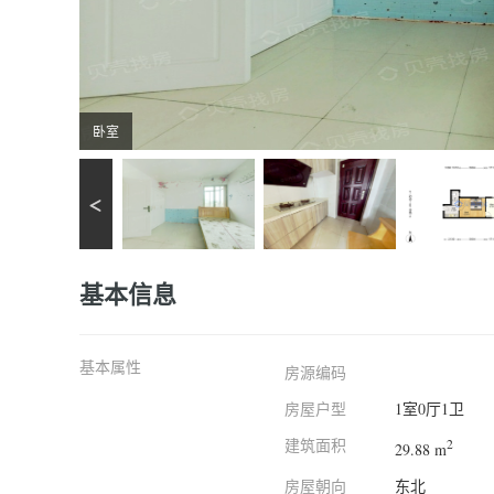
卧室
基本信息
基本属性
房源编码
房屋户型
1室0厅1卫
建筑面积
2
29.88 m
房屋朝向
东北