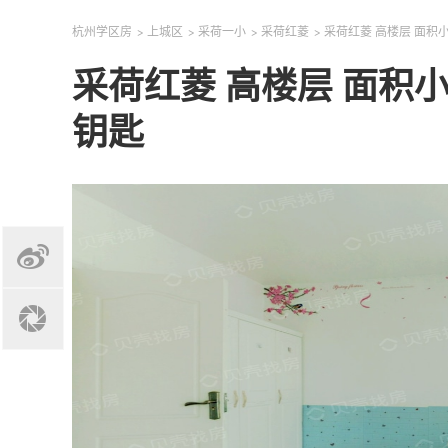
杭州学区房
>
上城区
>
采荷一小
>
采荷红菱
>
采荷红菱 高楼层 面积小
采荷红菱 高楼层 面积小
钥匙