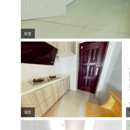
卧室
厨房