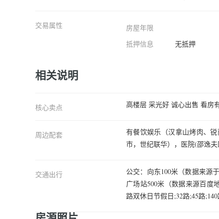
交易属性
房屋年限
抵押信息
无抵押
相关说明
高楼层 采光好 诚心出售 看房有
核心卖点
有餐饮娱乐（汉拿山烤肉、锐
周边配套
市，世纪联华），医院(邵逸
公交：向东100米（数据来源
交通出行
广场站500米（数据来源百度地图
路双休日节假日;32路;45路;140路;
房源照片