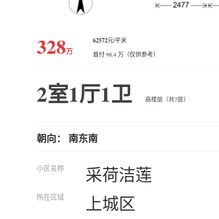
328
62572
元/平米
万
首付 98.4 万（仅供参考）
2室1厅1卫
高楼层（共7层）
朝向： 南东南
小区名称
采荷洁莲
所在区域
上城区