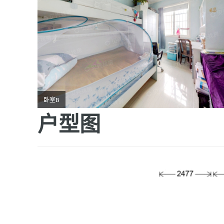
卧室B
户型图