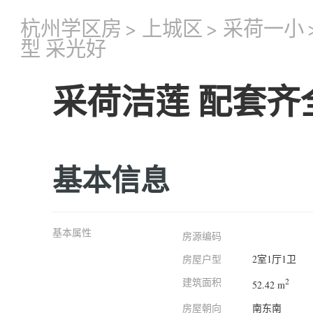
杭州学区房
>
上城区
>
采荷一小
型 采光好
采荷洁莲 配套齐
基本信息
基本属性
房源编码
房屋户型
2室1厅1卫
建筑面积
2
52.42 m
房屋朝向
南东南