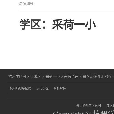
房源编号
学区：
采荷一小
杭州学区房
>
上城区
>
采荷一小
>
采荷洁莲
>
采荷洁莲 配套齐全
杭州名校学区房
热门小区
合作伙伴
关于杭州学区房网
加入
Copyright © 