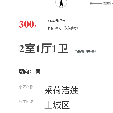
300
64282
元/平米
万
首付 90 万（仅供参考）
2室1厅1卫
高楼层（共6层）
朝向： 南
小区名称
采荷洁莲
所在区域
上城区