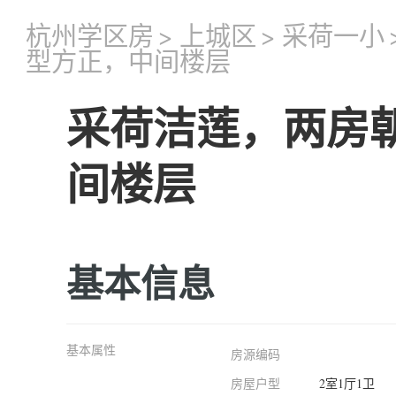
杭州学区房
>
上城区
>
采荷一小
型方正，中间楼层
采荷洁莲，两房
间楼层
基本信息
基本属性
房源编码
房屋户型
2室1厅1卫