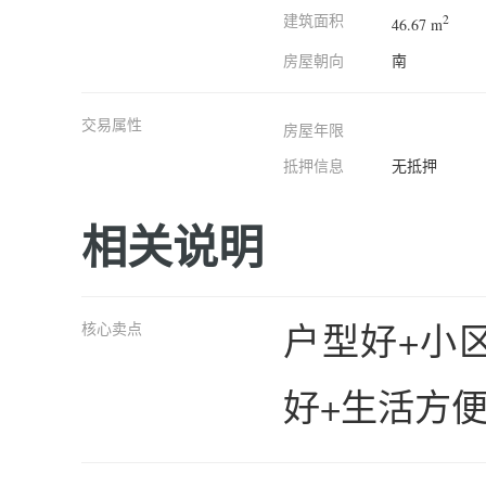
建筑面积
2
46.67 m
房屋朝向
南
交易属性
房屋年限
抵押信息
无抵押
相关说明
户型好+小
核心卖点
好+生活方