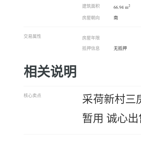
建筑面积
2
66.94 m
房屋朝向
南
交易属性
房屋年限
抵押信息
无抵押
相关说明
采荷新村三房
核心卖点
暂用 诚心出