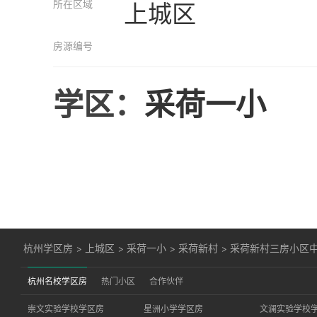
所在区域
上城区
房源编号
学区：
采荷一小
杭州学区房
>
上城区
>
采荷一小
>
采荷新村
>
采荷新村三房小区中
杭州名校学区房
热门小区
合作伙伴
崇文实验学校学区房
星洲小学学区房
文澜实验学校