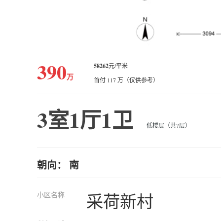
390
58262
元/平米
万
首付 117 万（仅供参考）
3室1厅1卫
低楼层（共7层）
朝向： 南
小区名称
采荷新村