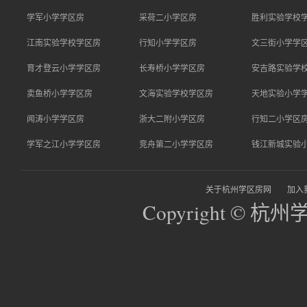
学军小学学区房
采荷二小学区房
胜利实验学校
江南实验学校学区房
行知小学学区房
文三街小学学
育才登云小学学区房
长寿桥小学学区房
安吉路实验学
卖鱼桥小学学区房
文海实验学校学区房
天地实验小学
闻涛小学学区房
浙大二附小学区房
行知二小学区
学军之江小学学区房
竞舟第二小学学区房
钱江新城实验
关于杭州学区房网
加入
Copyright © 