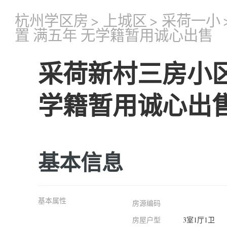
杭州学区房
>
上城区
>
采荷一小
置 满五年 无学籍暂用诚心出售
采荷新村三房小区
学籍暂用诚心出
基本信息
基本属性
房源编码
房屋户型
3室1厅1卫