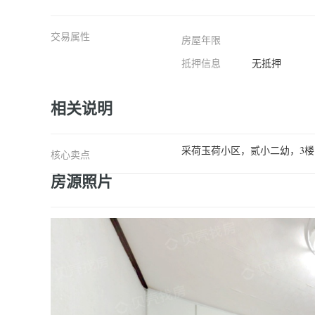
交易属性
房屋年限
抵押信息
无抵押
相关说明
采荷玉荷小区，贰小二幼，3
核心卖点
房源照片