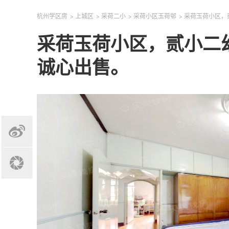
杭州学区房
>
上城区
>
采荷二小
>
采荷小区玉荷邨
>
采荷玉荷小区，
采荷玉荷小区，贰小二
诚心出售。