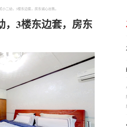
贰小二幼，3楼东边套，房东诚心出售。
幼，3楼东边套，房东