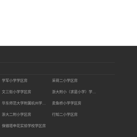
学军小学学区房
采荷二小学区房
文三街小学学区房
浙大附小（求是小学）学区房
华东师范大学附属杭州学校学区房
卖鱼桥小学学区房
浙大二附小学区房
行知二小学区房
保俶塔申花实验学校学区房