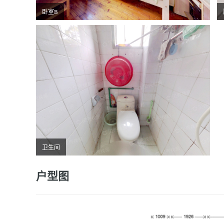
卧室B
卫生间
户型图