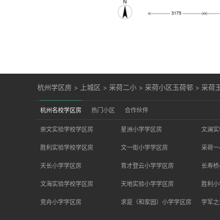
杭州学区房
>
上城区
>
采荷二小
>
采荷小区玉荷邨
>
采荷
杭州名校学区房
热门小区
合作伙伴
崇文实验学校学区房
星洲小学学区房
文澜实
胜利实验学校学区房
文一街小学学区房
采荷一
天长小学学区房
育才登云小学学区房
长寿桥
文海实验学校学区房
天地实验小学学区房
胜利小
竞舟小学学区房
求是（和家园）小学学区房
学军之