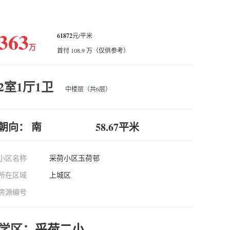
363
61872
元/平米
万
首付 108.9 万（仅供参考）
2室1厅1卫
中楼层（共6层）
朝向： 南
58.67平米
小区名称
采荷小区玉荷邨
所在区域
上城区
房源编号
学区：
采荷二小