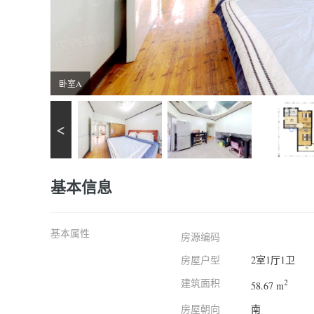
卧室A
基本信息
基本属性
房源编码
房屋户型
2室1厅1卫
建筑面积
2
58.67 m
房屋朝向
南