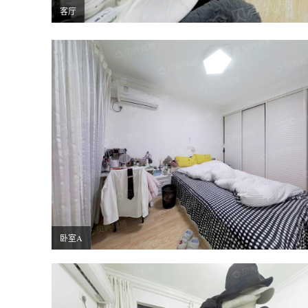
客厅
卧室A