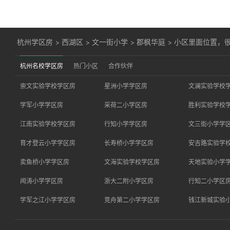
杭州学区房
>
西湖区
>
文一街小学
>
郡枫华庭
>
小区里面位置，
杭州名校学区房
热门小区
合作伙伴
崇文实验学校学区房
星洲小学学区房
文澜实验学校
学军小学学区房
采荷二小学区房
胜利实验学校
江南实验学校学区房
行知小学学区房
文三街小学学
育才登云小学学区房
长寿桥小学学区房
安吉路实验学
卖鱼桥小学学区房
文海实验学校学区房
天地实验小学
闻涛小学学区房
浙大二附小学区房
行知二小学区
学军之江小学学区房
竞舟第二小学学区房
钱江新城实验