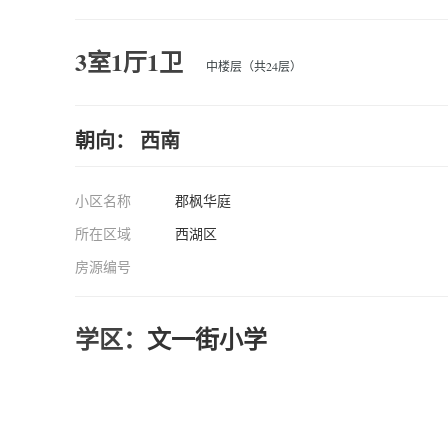
3室1厅1卫
中楼层（共24层）
朝向： 西南
小区名称
郡枫华庭
所在区域
西湖区
房源编号
学区：
文一街小学