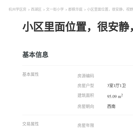
杭州学区房
>
西湖区
>
文一街小学
>
郡枫华庭
>
小区里面位置，很安静，视
小区里面位置，很安静
基本信息
基本属性
房源编码
房屋户型
3室1厅1卫
建筑面积
2
95.09 m
房屋朝向
西南
交易属性
房屋年限