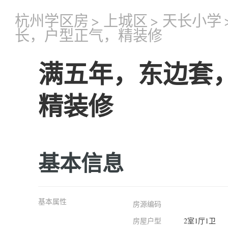
杭州学区房
>
上城区
>
天长小学
长，户型正气，精装修
满五年，东边套
精装修
基本信息
基本属性
房源编码
房屋户型
2室1厅1卫