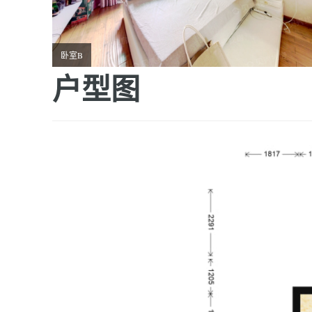
卧室B
户型图