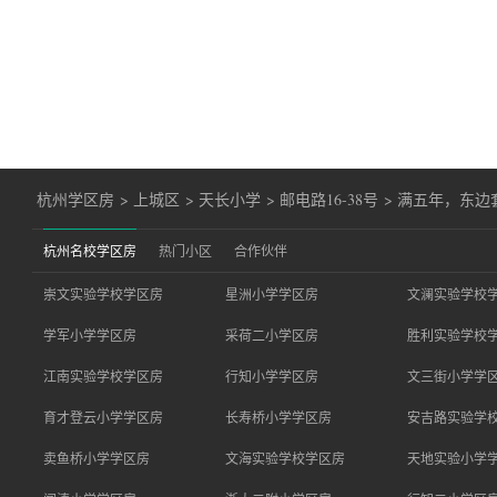
杭州学区房
>
上城区
>
天长小学
>
邮电路16-38号
>
满五年，东边
杭州名校学区房
热门小区
合作伙伴
崇文实验学校学区房
星洲小学学区房
文澜实验学校
学军小学学区房
采荷二小学区房
胜利实验学校
江南实验学校学区房
行知小学学区房
文三街小学学
育才登云小学学区房
长寿桥小学学区房
安吉路实验学
卖鱼桥小学学区房
文海实验学校学区房
天地实验小学