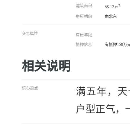
建筑面积
2
68.12 m
房屋朝向
南北东
交易属性
房屋年限
抵押信息
有抵押150
相关说明
满五年，天
核心卖点
户型正气，