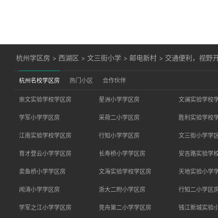
杭州学区房
>
西湖区
>
文三街小学
>
邮电新村
>
交通便利，视野
杭州名校学区房
热门小区
合作伙伴
崇文实验学校学区房
星洲小学学区房
文澜实验学校
学军小学学区房
采荷二小学区房
胜利实验学校
江南实验学校学区房
行知小学学区房
文三街小学学
育才登云小学学区房
长寿桥小学学区房
安吉路实验学
卖鱼桥小学学区房
文海实验学校学区房
天地实验小学
闻涛小学学区房
浙大二附小学区房
行知二小学区
学军之江小学学区房
竞舟第二小学学区房
钱江新城实验