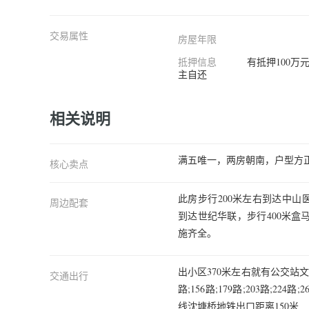
交易属性
房屋年限
抵押信息
有抵押100万
主自还
相关说明
满五唯一，两房朝南，户型方
核心卖点
此房步行200米左右到达中山
周边配套
到达世纪华联，步行400米盒
施齐全。
出小区370米左右就有公交站文三路马
交通出行
路;156路;179路;203路;22
线沈塘桥地铁出口距离150米