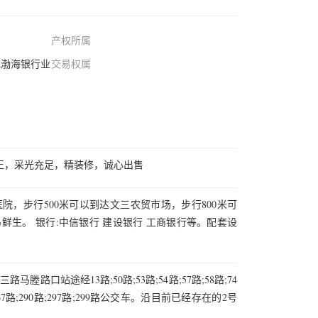
产权所属
元渤海银行业
交易权属
正，采光充足，精装修，诚心出售
医院，步行500米可以到达文三农贸市场，步行800米可
马鲜生。 银行:中信银行 建设银行 工商银行等。配套设
塍路口站途经13路;50路;53路;54路;57路;58路;74
4路;267路;290路;297路;299路公交车。沿目前已经存在的2号