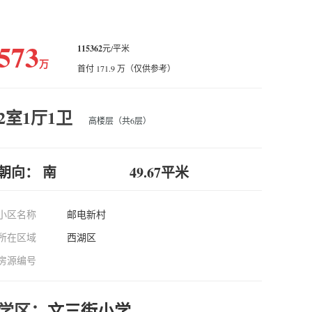
573
115362
元/平米
万
首付 171.9 万（仅供参考）
2室1厅1卫
高楼层（共6层）
朝向： 南
49.67平米
小区名称
邮电新村
所在区域
西湖区
房源编号
学区：
文三街小学