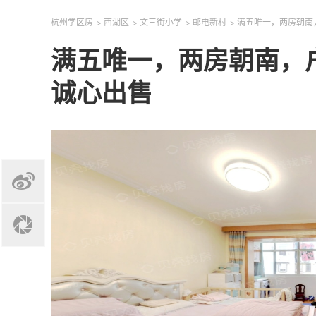
杭州学区房
>
西湖区
>
文三街小学
>
邮电新村
>
满五唯一，两房朝南
满五唯一，两房朝南，
诚心出售