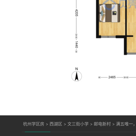
杭州学区房
>
西湖区
>
文三街小学
>
邮电新村
>
满五唯一