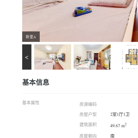
卧室A
基本信息
基本属性
房源编码
房屋户型
2室1厅1卫
建筑面积
2
49.67 m
房屋朝向
南