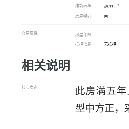
建筑面积
2
49.33 m
房屋朝向
南
交易属性
房屋年限
抵押信息
无抵押
相关说明
此房满五年
核心卖点
型中方正，