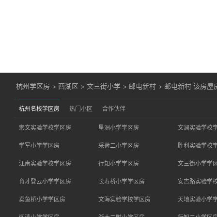
杭州学区房
>
西湖区
>
文三街小学
>
邮电新村
>
邮电新村 该房屋
杭州名校学区房
热门小区
合作伙伴
崇文实验学校学区房
星洲小学学区房
文澜实验学校
学军小学学区房
采荷二小学区房
胜利实验学校
江南实验学校学区房
行知小学学区房
文三街小学学
育才登云小学学区房
长寿桥小学学区房
安吉路实验学
卖鱼桥小学学区房
文海实验学校学区房
天地实验小学