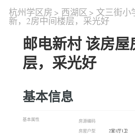
杭州学区房
>
西湖区
>
文三街小
新，2房中间楼层，采光好
邮电新村 该房屋
层，采光好
基本信息
基本属性
房源编码
房屋户型
2室1厅1卫