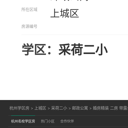
所在区域
上城区
房源编号
学区：
采荷二小
杭州学区房
>
上城区
>
采荷二小
>
邮政公寓
>
婚房精装 二房 带露
杭州名校学区房
热门小区
合作伙伴