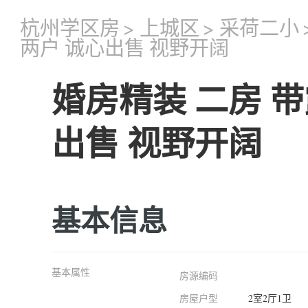
杭州学区房
>
上城区
>
采荷二小
两户 诚心出售 视野开阔
婚房精装 二房 带
出售 视野开阔
基本信息
基本属性
房源编码
房屋户型
2室2厅1卫