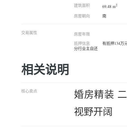
建筑面积
2
69.48 m
房屋朝向
南
交易属性
房屋年限
抵押信息
有抵押134
分行业主自还
相关说明
婚房精装 二
核心卖点
视野开阔