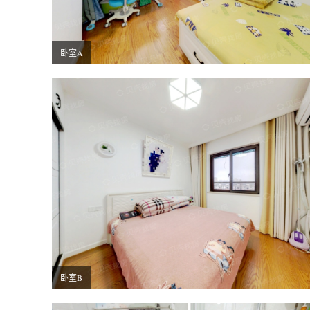
卧室A
卧室B