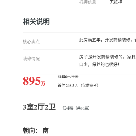
抵押信息
无抵押
相关说明
此房满五年，开发商精装修，
核心卖点
房子是开发商精装修的，家具
装修情况
口少，保养的也很好！
895
64486
元/平米
万
首付 268.5 万（仅供参考）
3室2厅2卫
低楼层（共30层）
朝向： 南