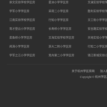
崇文实验学校学区房
星洲小学学区房
文澜实验学校
学军小学学区房
采荷二小学区房
胜利实验学校
江南实验学校学区房
行知小学学区房
文三街小学学
育才登云小学学区房
长寿桥小学学区房
安吉路实验学
卖鱼桥小学学区房
文海实验学校学区房
天地实验小学
闻涛小学学区房
浙大二附小学区房
行知二小学区
学军之江小学学区房
竞舟第二小学学区房
钱江新城实验
关于杭州学区房网
加入
Copyright © 杭州