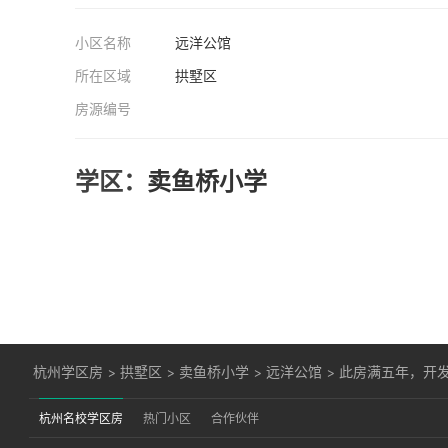
小区名称
远洋公馆
所在区域
拱墅区
房源编号
学区：
卖鱼桥小学
杭州学区房
>
拱墅区
>
卖鱼桥小学
>
远洋公馆
>
此房满五年，开
杭州名校学区房
热门小区
合作伙伴