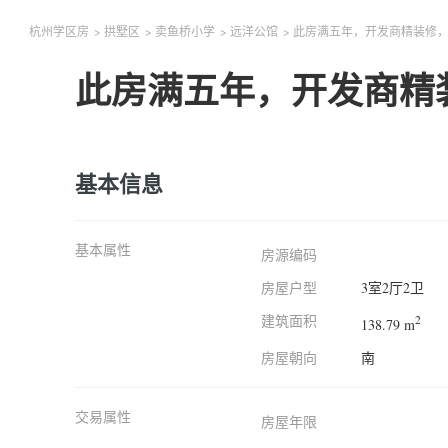
杭州学区房
>
拱墅区
>
卖鱼桥小学
>
远洋公馆
>
此房满五年，开发商精装修
此房满五年，开发商精
基本信息
基本属性
房源编码
房屋户型
3室2厅2卫
建筑面积
2
138.79 m
房屋朝向
南
交易属性
房屋年限