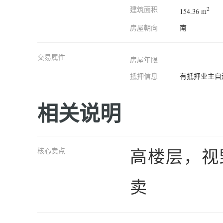
建筑面积
2
154.36 m
房屋朝向
南
交易属性
房屋年限
抵押信息
有抵押业主自
相关说明
高楼层，视
核心卖点
卖