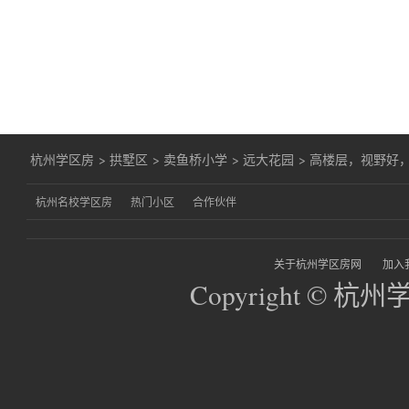
杭州学区房
>
拱墅区
>
卖鱼桥小学
>
远大花园
>
高楼层，视野好
杭州名校学区房
热门小区
合作伙伴
关于杭州学区房网
加入
Copyright © 