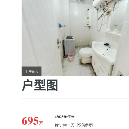
卫生间A
户型图
695
45025
元/平米
万
首付 208.5 万（仅供参考）