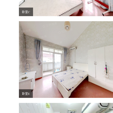
卧室C
卧室E