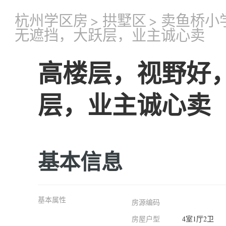
杭州学区房
>
拱墅区
>
卖鱼桥小
无遮挡，大跃层，业主诚心卖
高楼层，视野好
层，业主诚心卖
基本信息
基本属性
房源编码
房屋户型
4室1厅2卫