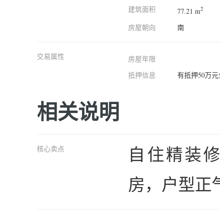
建筑面积
2
77.21 m
房屋朝向
南
交易属性
房屋年限
抵押信息
有抵押50万
相关说明
自住精装
核心卖点
房，户型正