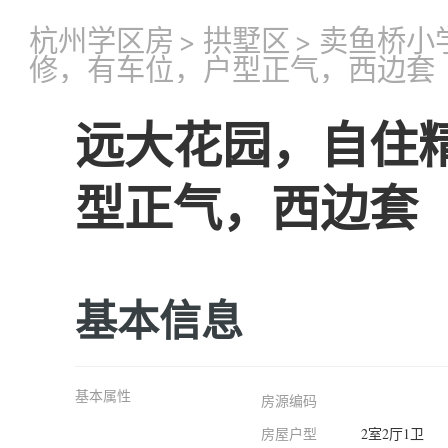
杭州学区房
>
拱墅区
>
卖鱼桥小
修，有车位，户型正气，西边套
远大花园，自住
型正气，西边套
基本信息
基本属性
房源编码
房屋户型
2室2厅1卫