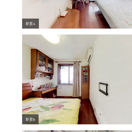
卧室A
卧室B