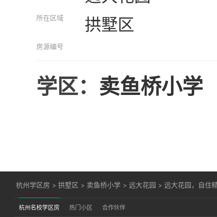
所在区域
拱墅区
房源编号
学区：
卖鱼桥小学
杭州学区房
>
拱墅区
>
卖鱼桥小学
>
远大花园
>
远大花园，自住
杭州名校学区房
热门小区
合作伙伴