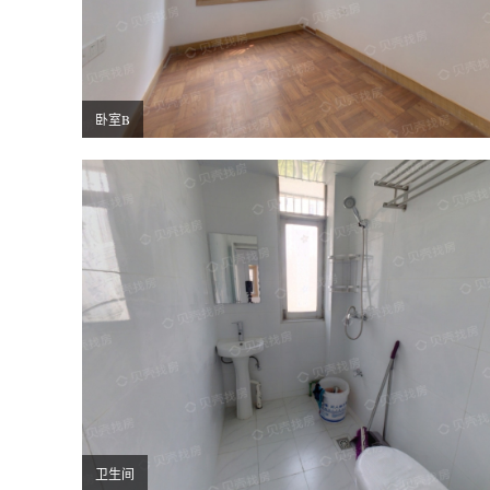
卧室B
卫生间