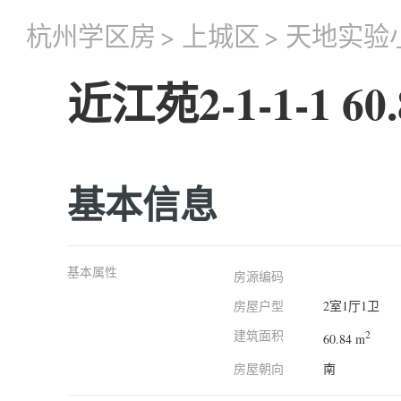
杭州学区房
>
上城区
>
天地实验
近江苑2-1-1-1 60.
基本信息
基本属性
房源编码
房屋户型
2室1厅1卫
建筑面积
2
60.84 m
房屋朝向
南