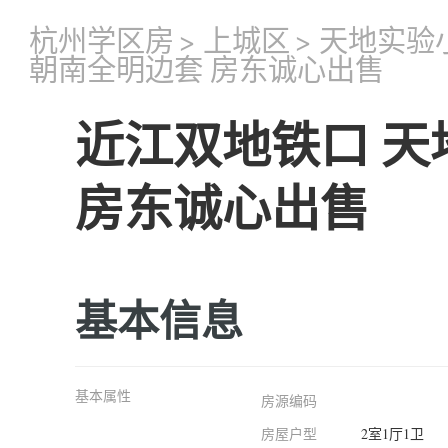
杭州学区房
>
上城区
>
天地实验
朝南全明边套 房东诚心出售
近江双地铁口 
房东诚心出售
基本信息
基本属性
房源编码
房屋户型
2室1厅1卫