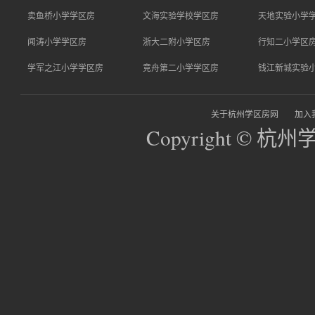
卖鱼桥小学学区房
文海实验学校学区房
天地实验小学
闻涛小学学区房
浙大二附小学区房
行知二小学区
学军之江小学学区房
竞舟第二小学学区房
钱江新城实验
关于杭州学区房网
加入
Copyright © 