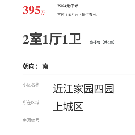
395
75024
元/平米
万
首付 118.5 万（仅供参考）
2室1厅1卫
高楼层（共6层）
朝向： 南
小区名称
近江家园四园
所在区域
上城区
房源编号