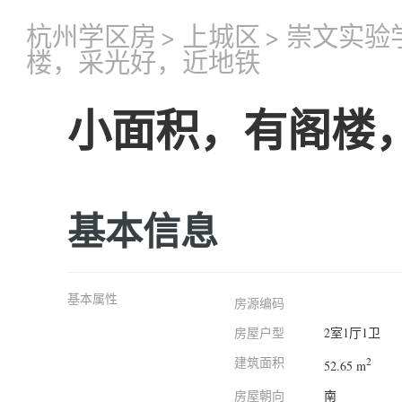
杭州学区房
>
上城区
>
崇文实验
楼，采光好，近地铁
小面积，有阁楼
基本信息
基本属性
房源编码
房屋户型
2室1厅1卫
建筑面积
2
52.65 m
房屋朝向
南