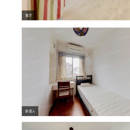
客厅
卧室A