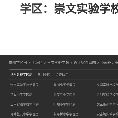
学区：
崇文实验学
杭州学区房
>
上城区
>
崇文实验学校
>
近江家园四园
>
小面积，
杭州名校学区房
热门小区
合作伙伴
崇文实验学校学区房
星洲小学学区房
文澜实验学校
学军小学学区房
采荷二小学区房
胜利实验学校
江南实验学校学区房
行知小学学区房
文三街小学学
育才登云小学学区房
长寿桥小学学区房
安吉路实验学