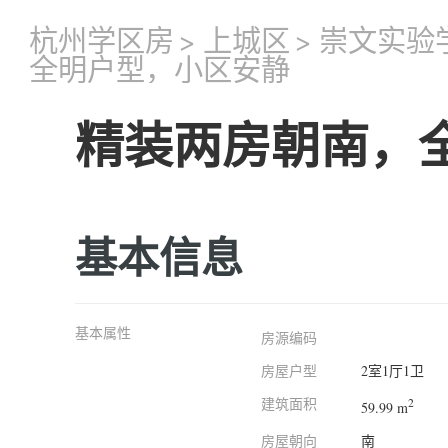
杭州学区房
>
上城区
>
崇文实验
全明户型，小区安静
精装两房朝南，
基本信息
基本属性
房源编码
房屋户型
2室1厅1卫
建筑面积
2
59.99 m
房屋朝向
南