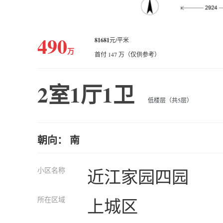
490
81681
元/平米
万
首付 147 万（仅供参考）
2室1厅1卫
低楼层（共5层）
朝向： 南
小区名称
近江家园四园
所在区域
上城区