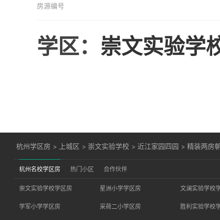
房源编号
学区：
崇文实验学
杭州学区房
>
上城区
>
崇文实验学校
>
近江家园四园
>
精装两房
杭州名校学区房
热门小区
合作伙伴
崇文实验学校学区房
星洲小学学区房
文澜实验学校
学军小学学区房
采荷二小学区房
胜利实验学校