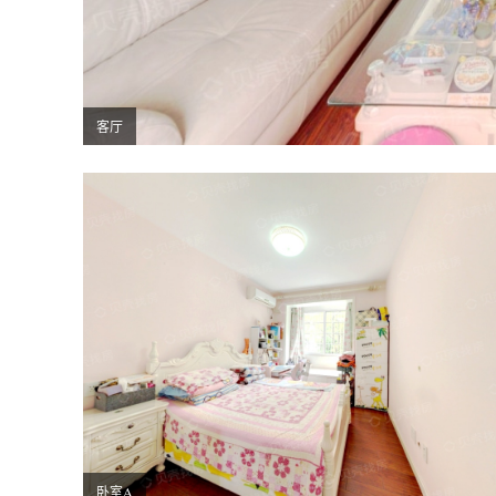
客厅
卧室A