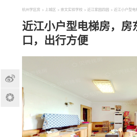
杭州学区房
>
上城区
>
崇文实验学校
>
近江家园四园
>
近江小户型电
近江小户型电梯房，房
口，出行方便