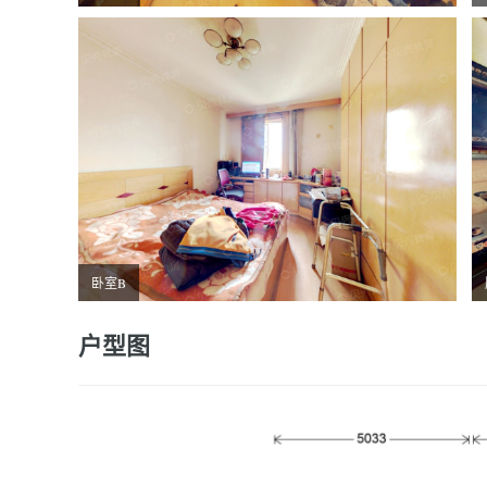
卧室B
户型图