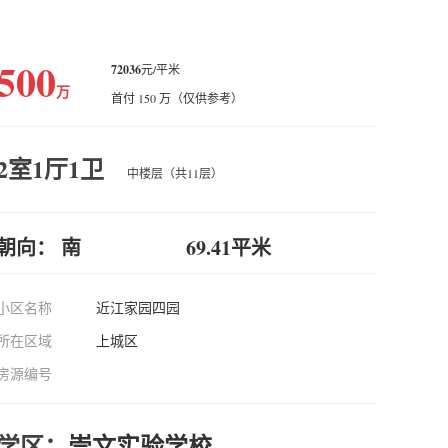
500
72036
元/平米
万
首付 150 万（仅供参考）
2室1厅1卫
中楼层（共11层）
朝向： 南
69.41平米
小区名称
近江家园四园
所在区域
上城区
房源编号
学区：
崇文实验学校