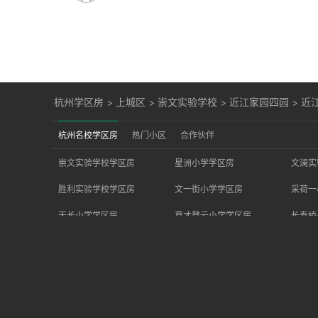
杭州学区房
>
上城区
>
崇文实验学校
>
近江家园四园
>
近
杭州名校学区房
热门小区
合作伙伴
崇文实验学校学区房
星洲小学学区房
文澜实
胜利实验学校学区房
文一街小学学区房
采荷一
天长小学学区房
育才登云小学学区房
长寿桥
文海实验学校学区房
天地实验小学学区房
胜利小
竞舟小学学区房
求是（和家园）小学学区房
学军之