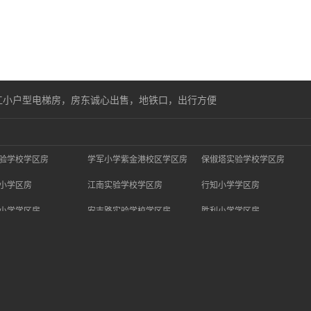
江小户型电梯房，房东诚心出售，地铁口，出行方便
验学校学区房
学军小学紫金港校区学区房
保俶塔实验学校学区房
小学区房
江南实验学校学区房
行知小学学区房
小学学区房
安吉路实验学校学区房
胜利小学学区房
学新城校区学区房
西湖小学学区房
闻涛小学学区房
江小学学区房
竞舟第二小学学区房
钱江新城实验小学学区房
关于杭州学区房网
加入我们
联系我们
友情链接
免责声明