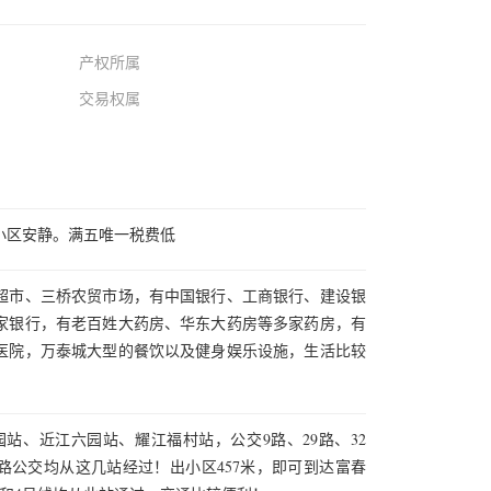
产权所属
交易权属
小区安静。满五唯一税费低
超市、三桥农贸市场，有中国银行、工商银行、建设银
家银行，有老百姓大药房、华东大药房等多家药房，有
医院，万泰城大型的餐饮以及健身娱乐设施，生活比较
园站、近江六园站、耀江福村站，公交9路、29路、32
等多路公交均从这几站经过！出小区457米，即可到达富春