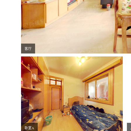
客厅
卧室A