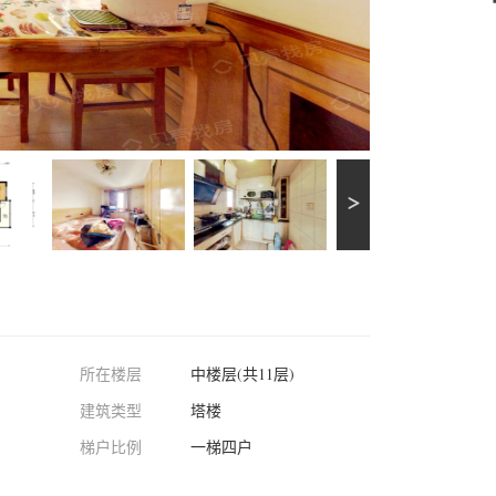
所在楼层
中楼层(共11层)
建筑类型
塔楼
梯户比例
一梯四户