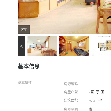
客厅
基本信息
基本属性
房源编码
房屋户型
2室1厅1卫
建筑面积
2
69.41 m
房屋朝向
南