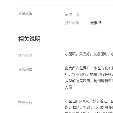
交易属性
房屋年限
抵押信息
无抵押
相关说明
小面积，采光好，交通便利，
核心卖点
此房所在位置好，小区有联华
周边配套
行、农业银行、杭州银行等多
大型的物美超市，杭州玛利亚
方便
小区出门200米，即是近江一
交通出行
路、42路、71路、1001路