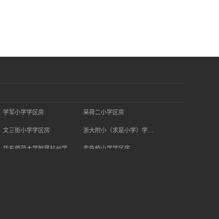
学军小学学区房
采荷二小学区房
文三街小学学区房
浙大附小（求是小学）学区房
华东师范大学附属杭州学校学区房
卖鱼桥小学学区房
浙大二附小学区房
行知二小学区房
保俶塔申花实验学校学区房