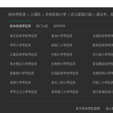
杭州学区房
>
上城区
>
天地实验小学
>
近江家园六园
>
满五年，
杭州名校学区房
热门小区
合作伙伴
崇文实验学校学区房
星洲小学学区房
文澜实验学校
学军小学学区房
采荷二小学区房
胜利实验学校
江南实验学校学区房
行知小学学区房
文三街小学学
育才登云小学学区房
长寿桥小学学区房
安吉路实验学
卖鱼桥小学学区房
文海实验学校学区房
天地实验小学
闻涛小学学区房
浙大二附小学区房
行知二小学区
学军之江小学学区房
竞舟第二小学学区房
钱江新城实验
关于杭州学区房网
加入