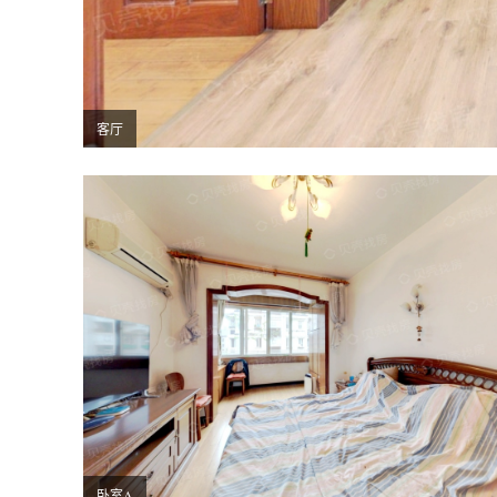
客厅
卧室A