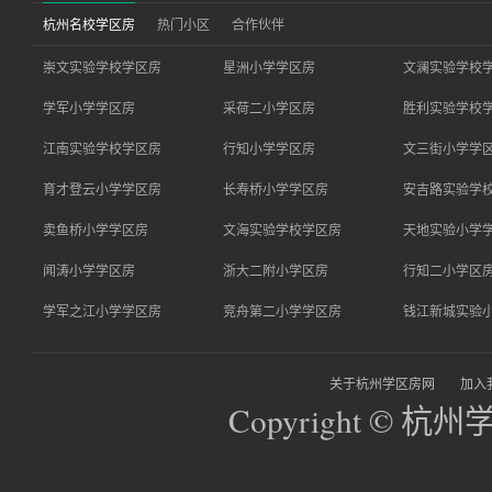
杭州名校学区房
热门小区
合作伙伴
崇文实验学校学区房
星洲小学学区房
文澜实验学校
学军小学学区房
采荷二小学区房
胜利实验学校
江南实验学校学区房
行知小学学区房
文三街小学学
育才登云小学学区房
长寿桥小学学区房
安吉路实验学
卖鱼桥小学学区房
文海实验学校学区房
天地实验小学
闻涛小学学区房
浙大二附小学区房
行知二小学区
学军之江小学学区房
竞舟第二小学学区房
钱江新城实验
关于杭州学区房网
加入
Copyright © 