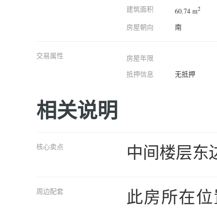
建筑面积
2
60.74 m
房屋朝向
南
交易属性
房屋年限
抵押信息
无抵押
相关说明
中间楼层东
核心卖点
此房所在位
周边配套