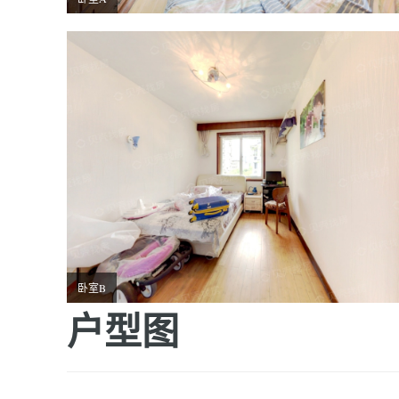
卧室B
户型图