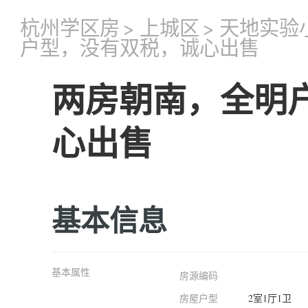
杭州学区房
>
上城区
>
天地实验
户型，没有双税，诚心出售
两房朝南，全明
心出售
基本信息
基本属性
房源编码
房屋户型
2室1厅1卫